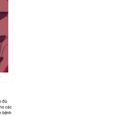
.
o đủ
cho các
ch bệnh