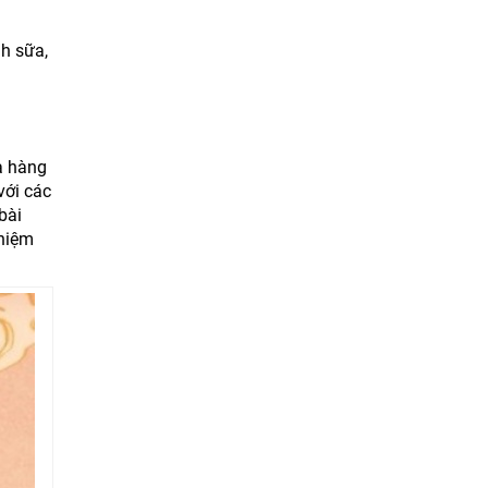
nh sữa,
a hàng
với các
bài
ghiệm