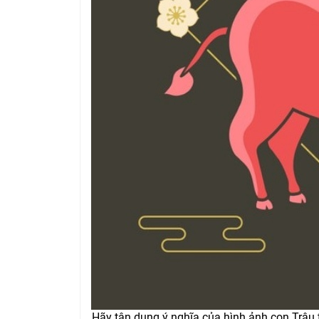
Hãy tận dụng ý nghĩa của hình ảnh con Trâu 