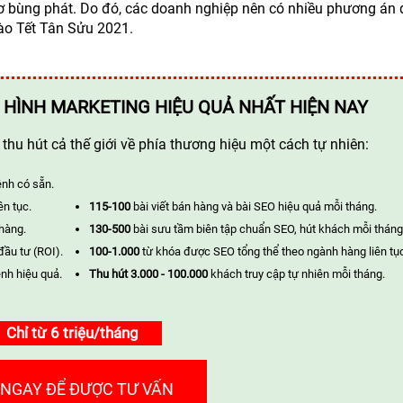
ơ bùng phát. Do đó, các doanh nghiệp nên có nhiều phương án 
ào Tết Tân Sửu 2021.
 HÌNH MARKETING HIỆU QUẢ NHẤT HIỆN NAY
hu hút cả thế giới về phía thương hiệu một cách tự nhiên:
ênh có sẵn.
ên tục.
115-100
bài viết bán hàng và bài SEO hiệu quả mỗi tháng.
 hàng.
130-500
bài sưu tầm biên tập chuẩn SEO, hút khách mỗi tháng
đầu tư (ROI).
100-1.000
từ khóa được SEO tổng thể theo ngành hàng liên tụ
nh hiệu quả.
Thu hút 3.000 - 100.000
khách truy cập tự nhiên mỗi tháng.
Chỉ từ 6 triệu/tháng
 NGAY ĐỂ ĐƯỢC TƯ VẤN