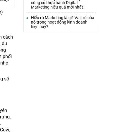
công cụ thực hành Digital
Marketing hiệu quả mới nhất
o)
Hiểu rõ Marketing là gì? Vai trò của
nó trong hoạt động kinh doanh
hiện nay?
ện cách
h du
ồng
n phối
 nhỏ
ng số
uyên
trưng.
.
 Cow,