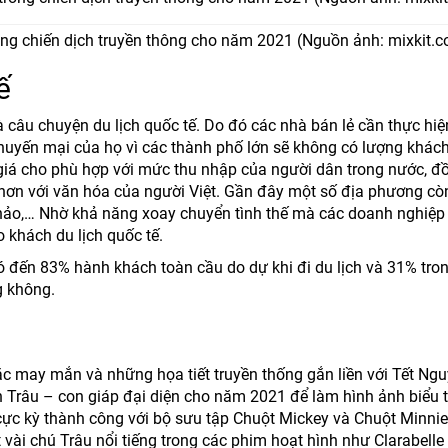
ong chiến dịch truyền thông cho năm 2021 (Nguồn ảnh: mixkit.c
ế
 câu chuyện du lịch quốc tế. Do đó các nhà bán lẻ cần thực hi
khuyến mại của họ vì các thành phố lớn sẽ không có lượng khác
 giá cho phù hợp với mức thu nhập của người dân trong nước, đ
ơn với văn hóa của người Việt. Gần đây một số địa phương cò
 thảo,… Nhờ khả năng xoay chuyển tình thế mà các doanh nghiệp
 khách du lịch quốc tế.
ó đến 83% hành khách toàn cầu do dự khi đi du lịch và 31% tro
g không.
c may mắn và những họa tiết truyền thống gắn liền với Tết Ng
 Trâu – con giáp đại diện cho năm 2021 để làm hình ảnh biểu 
ực kỳ thành công với bộ sưu tập Chuột Mickey và Chuột Minnie
vài chú Trâu nổi tiếng trong các phim hoạt hình như Clarabelle