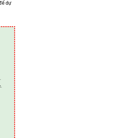
để dự
.
c.