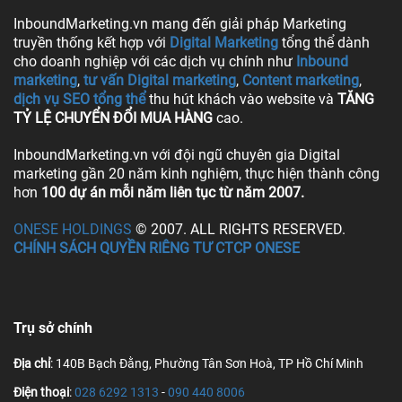
InboundMarketing.vn mang đến giải pháp Marketing
truyền thống kết hợp với
Digital Marketing
tổng thể dành
cho doanh nghiệp với các dịch vụ chính như
Inbound
marketing
,
tư vấn Digital marketing
,
Content marketing
,
dịch vụ SEO tổng thể
thu hút khách vào website và
TĂNG
TỶ LỆ CHUYỂN ĐỔI MUA HÀNG
cao.
InboundMarketing.vn với đội ngũ chuyên gia Digital
marketing gần 20 năm kinh nghiệm, thực hiện thành công
hơn
100 dự án mỗi năm liên tục từ năm 2007.
ONESE HOLDINGS
© 2007. ALL RIGHTS RESERVED.
CHÍNH SÁCH QUYỀN RIÊNG TƯ CTCP ONESE
Trụ sở chính
Địa chỉ
: 140B Bạch Đằng, Phường Tân Sơn Hoà, TP Hồ Chí Minh
Điện thoại
:
028 6292 1313
-
090 440 8006