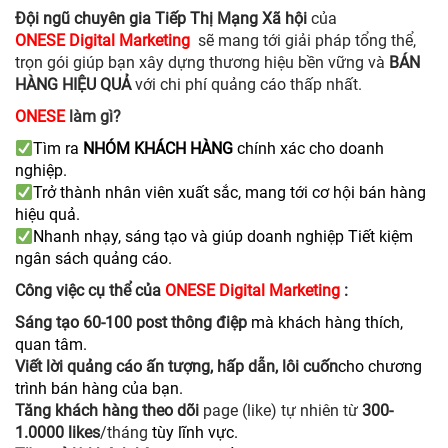
Đội ngũ chuyên gia Tiếp Thị Mạng Xã hội
của
ONESE
Digital Marketing
sẽ mang tới giải pháp tổng thể,
trọn gói giúp bạn xây dựng thương hiệu bền vững và
BÁN
HÀNG HIỆU QUẢ
với chi phí quảng cáo thấp nhất.
ONESE
làm gì?
Tìm ra
NHÓM KHÁCH HÀNG
chính xác cho doanh
nghiệp.
Trở thành nhân viên xuất sắc, mang tới cơ hội bán hàng
hiệu quả.
Nhanh nhạy, sáng tạo và giúp doanh nghiệp Tiết kiệm
ngân sách quảng cáo.
Công việc cụ thể của
ONESE
Digital Marketing
:
Sáng tạo 60-100 post thông điệp
mà khách hàng thích,
quan tâm.
Viết lời quảng cáo ấn tượng, hấp dẫn, lôi cuốn
cho chương
trình bán hàng của bạn.
Tăng khách hàng theo dõi
page (like) tự nhiên từ
300-
1.0000 likes
/tháng
tùy lĩnh vực.