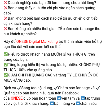
Doanh nghiệp của bạn đã làm nhưng chưa hài lòng?
Bạn đang thấy quá tốn chi phí vào ngân sách quảng
cáo?
Bạn không biết làm cách nào để tối ưu chiến dịch tiếp
cận khách hàng?
Bạn không có nhiều thời gian để chăm sóc fanpage thu
hút khách tự nhiên?
Hãy để
ONESE Digital Marketing
trở thành nhân viên hỗ trợ
bạn lâu dài với các cam kết cụ thể.
Hiểu rõ được khách hàng MUỐN GÌ và THÍCH GÌ trên
trang của bạn.
Tăng lượng hiển thị và tương tác tự nhiên, KHÔNG PHỤ
THUỘC 100% vào quảng cáo.
​GIẢM CHI PHÍ QUẢNG CÁO và tăng TỶ LỆ CHUYỂN ĐỔI
MUA HÀNG cao.
Dịch vụ
Sáng tạo nội dung,
Chăm sóc fanpage và
Quảng cáo bán hàng hiệu quả trên Facebook
của
ONESE
giúp bạn hoàn toàn
yên tâm và
tập trung
vào việc trả lời khách hàng,
bán hàng và
chăm sóc