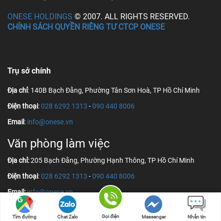
ONESE HOLDINGS
© 2007. ALL RIGHTS RESERVED.
CHÍNH SÁCH QUYỀN RIÊNG TƯ CTCP ONESE
Trụ sở chính
Địa chỉ
: 140B Bạch Đằng, Phường Tân Sơn Hoà, TP Hồ Chí Minh
Điện thoại
:
028 6292 1313
-
090 440 8006
Email
:
info@onese.vn
Văn phòng làm việc
Địa chỉ:
205 Bạch Đằng, Phường Hạnh Thông, TP Hồ Chí Minh
Điện thoại
:
028 6292 1313
-
090 440 8006
Email:
info@onese.vn
Gọi điện
Tìm đường
Chat Zalo
Messenger
Nhắn tin