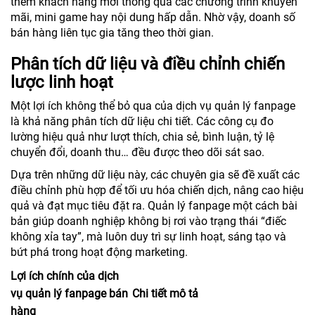
thêm khách hàng mới thông qua các chương trình khuyến
mãi, mini game hay nội dung hấp dẫn. Nhờ vậy, doanh số
bán hàng liên tục gia tăng theo thời gian.
Phân tích dữ liệu và điều chỉnh chiến
lược linh hoạt
Một lợi ích không thể bỏ qua của dịch vụ quản lý fanpage
là khả năng phân tích dữ liệu chi tiết. Các công cụ đo
lường hiệu quả như lượt thích, chia sẻ, bình luận, tỷ lệ
chuyển đổi, doanh thu… đều được theo dõi sát sao.
Dựa trên những dữ liệu này, các chuyên gia sẽ đề xuất các
điều chỉnh phù hợp để tối ưu hóa chiến dịch, nâng cao hiệu
quả và đạt mục tiêu đặt ra. Quản lý fanpage một cách bài
bản giúp doanh nghiệp không bị rơi vào trạng thái “điếc
không xỉa tay”, mà luôn duy trì sự linh hoạt, sáng tạo và
bứt phá trong hoạt động marketing.
Lợi ích chính của dịch
vụ quản lý fanpage bán
Chi tiết mô tả
hàng