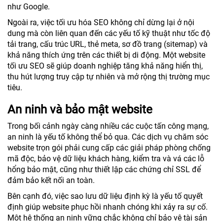
như Google.
Ngoài ra, việc tối ưu hóa SEO không chỉ dừng lại ở nội
dung mà còn liên quan đến các yếu tố kỹ thuật như tốc độ
tải trang, cấu trúc URL, thẻ meta, sơ đồ trang (sitemap) và
khả năng thích ứng trên các thiết bị di động. Một website
tối ưu SEO sẽ giúp doanh nghiệp tăng khả năng hiển thị,
thu hút lượng truy cập tự nhiên và mở rộng thị trường mục
tiêu.
An ninh và bảo mật website
Trong bối cảnh ngày càng nhiều các cuộc tấn công mạng,
an ninh là yếu tố không thể bỏ qua. Các dịch vụ chăm sóc
website trọn gói phải cung cấp các giải pháp phòng chống
mã độc, bảo vệ dữ liệu khách hàng, kiểm tra và vá các lỗ
hổng bảo mật, cũng như thiết lập các chứng chỉ SSL để
đảm bảo kết nối an toàn.
Bên cạnh đó, việc sao lưu dữ liệu định kỳ là yếu tố quyết
định giúp website phục hồi nhanh chóng khi xảy ra sự cố.
Một hệ thống an ninh vững chắc không chỉ bảo vệ tài sản