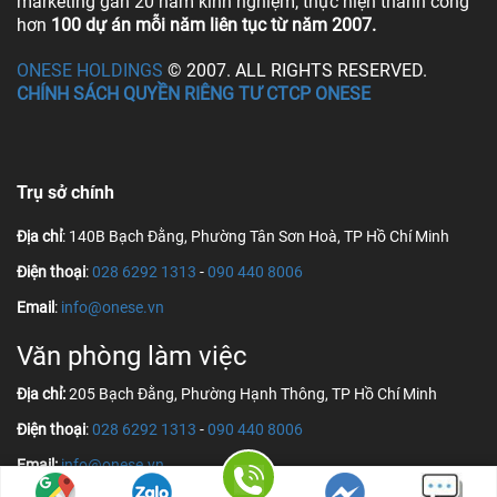
marketing gần 20 năm kinh nghiệm, thực hiện thành công
hơn
100 dự án mỗi năm liên tục từ năm 2007.
ONESE HOLDINGS
© 2007. ALL RIGHTS RESERVED.
CHÍNH SÁCH QUYỀN RIÊNG TƯ CTCP ONESE
Trụ sở chính
Địa chỉ
: 140B Bạch Đằng, Phường Tân Sơn Hoà, TP Hồ Chí Minh
Điện thoại
:
028 6292 1313
-
090 440 8006
Email
:
info@onese.vn
Văn phòng làm việc
Địa chỉ:
205 Bạch Đằng, Phường Hạnh Thông, TP Hồ Chí Minh
Điện thoại
:
028 6292 1313
-
090 440 8006
Email:
info@onese.vn