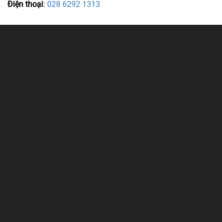
Điện thoại
:
028 6292 1313