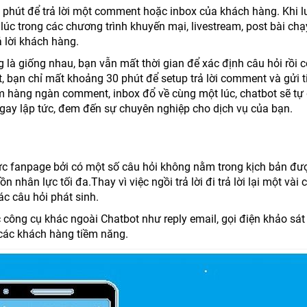
 phút để trả lời một comment hoặc inbox của khách hàng. Khi 
úc trong các chương trình khuyến mại, livestream, post bài chạ
ả lời khách hàng.
g là giống nhau, bạn vẫn mất thời gian để xác định câu hỏi rồi 
, bạn chỉ mất khoảng 30 phút để setup trả lời comment và gửi t
m hàng ngàn comment, inbox đổ về cùng một lúc, chatbot sẽ tự
gay lập tức, đem đến sự chuyên nghiệp cho dịch vụ của bạn.
ực fanpage bởi có một số câu hỏi không nằm trong kịch bản đư
nhân lực tối đa.Thay vì việc ngồi trả lời đi trả lời lại một vài 
ác câu hỏi phát sinh.
c công cụ khác ngoài Chatbot như reply email, gọi điện khảo sá
 các khách hàng tiềm năng.