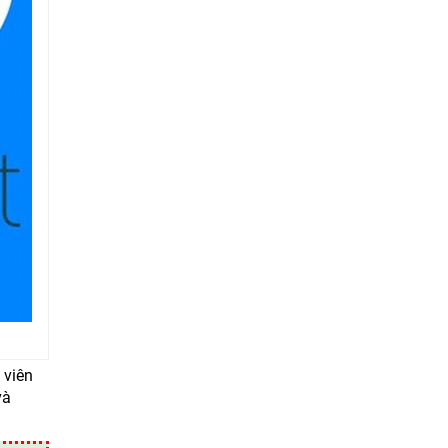
 viên
và