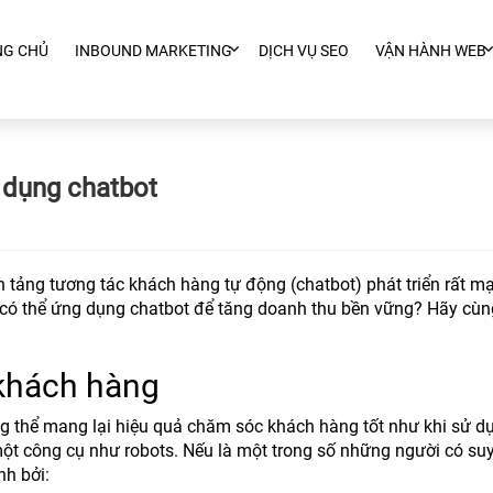
NG CHỦ
INBOUND MARKETING
DỊCH VỤ SEO
VẬN HÀNH WEB
 dụng chatbot
nền tảng tương tác khách hàng tự động (chatbot) phát triển rất m
 có thể ứng dụng chatbot để tăng doanh thu bền vững? Hãy cùn
 khách hàng
g thể mang lại hiệu quả chăm sóc khách hàng tốt như khi sử d
 một công cụ như robots. Nếu là một trong số những người có su
nh bởi: