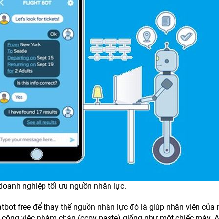
doanh nghiệp tối ưu nguồn nhân lực.
bot free để thay thế nguồn nhân lực đó là giúp nhân viên của
ác công việc nhàm chán (copy paste) giống như một chiếc máy. A