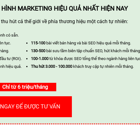
 HÌNH MARKETING HIỆU QUẢ NHẤT HIỆN NAY
hu hút cả thế giới về phía thương hiệu một cách tự nhiên:
ênh có sẵn.
ên tục.
115-100
bài viết bán hàng và bài SEO hiệu quả mỗi tháng.
 hàng.
130-500
bài sưu tầm biên tập chuẩn SEO, hút khách mỗi tháng
đầu tư (ROI).
100-1.000
từ khóa được SEO tổng thể theo ngành hàng liên tụ
nh hiệu quả.
Thu hút 3.000 - 100.000
khách truy cập tự nhiên mỗi tháng.
Chỉ từ 6 triệu/tháng
 NGAY ĐỂ ĐƯỢC TƯ VẤN