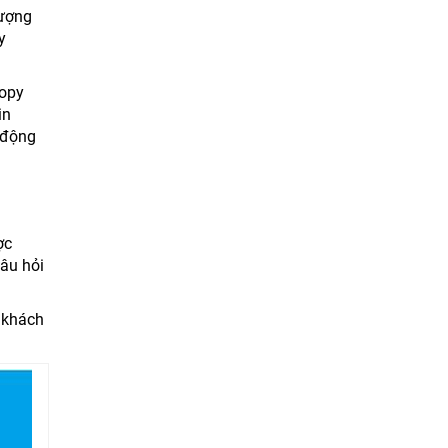
lượng
y
copy
in
 động
ợc
câu hỏi
t khách