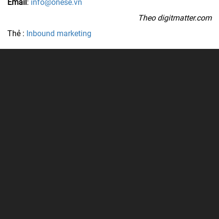
Email
:
info@onese.vn
Theo digitmatter.com
Thẻ :
Inbound marketing