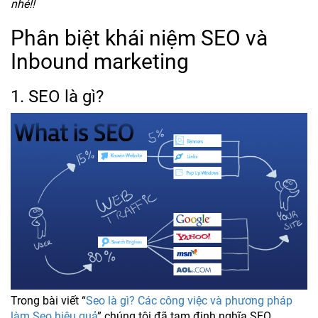
nhé!!
Phân biệt khái niệm SEO và
Inbound marketing
1. SEO là gì?
Trong bài viết “
Seo là gì? Các công việc và phương pháp
làm Seo hiệu quả
” chúng tôi đã tạm định nghĩa SEO