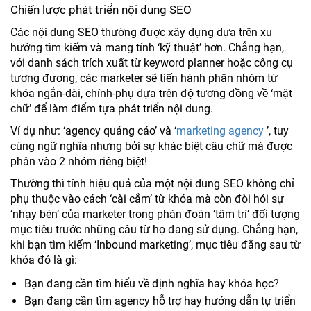
Chiến lược phát triển nội dung SEO
Các nội dung SEO thường được xây dựng dựa trên xu
hướng tìm kiếm và mang tính ‘kỹ thuật’ hơn. Chẳng hạn,
với danh sách trích xuất từ keyword planner hoặc công cụ
tương đương, các marketer sẽ tiến hành phân nhóm từ
khóa ngắn-dài, chính-phụ dựa trên độ tương đồng về ‘mặt
chữ’ để làm điểm tựa phát triển nội dung.
Ví dụ như: ‘agency quảng cáo’ và ‘
marketing agency
’, tuy
cùng ngữ nghĩa nhưng bởi sự khác biệt câu chữ mà được
phân vào 2 nhóm riêng biệt!
Thường thì tính hiệu quả của một nội dung SEO không chỉ
phụ thuộc vào cách ‘cài cắm’ từ khóa mà còn đòi hỏi sự
‘nhạy bén’ của marketer trong phán đoán ‘tâm trí’ đối tượng
mục tiêu trước những câu từ họ đang sử dụng. Chẳng hạn,
khi bạn tìm kiếm ‘Inbound marketing’, mục tiêu đằng sau từ
khóa đó là gì:
Bạn đang cần tìm hiểu về định nghĩa hay khóa học?
Bạn đang cần tìm agency hỗ trợ hay hướng dẫn tự triển