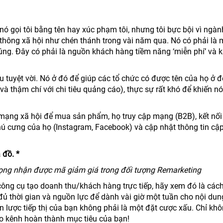
 nó gọi tôi bằng tên hay xúc phạm tôi, nhưng tôi bực bội vì ngà
 thông xã hội như chén thánh trong vài năm qua. Nó có phải là 
úng. Đây có phải là nguồn khách hàng tiềm năng ‘miễn phí’ và 
u tuyệt vời. Nó ở đó để giúp các tổ chức có được tên của họ ở đ
à thậm chí với chi tiêu quảng cáo), thực sự rất khó để khiến n
 mạng xã hội để mua sản phẩm, họ truy cập mạng (B2B), kết nối
hú cưng của họ (Instagram, Facebook) và cập nhật thông tin cậ
đồ. *
y vọng nhận được mã giảm giá trong đối tượng Remarketing
ông cụ tạo doanh thu/khách hàng trực tiếp, hãy xem đó là cách
đủ thời gian và nguồn lực để dành vài giờ một tuần cho nội du
n lược tiếp thị của bạn không phải là một đặt cược xấu. Chỉ kh
o kênh hoàn thành mục tiêu của bạn!