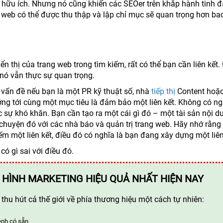
ự hữu ích. Nhưng nó cũng khiến các SEOer trên khắp hành tinh 
 web có thể được thu thập và lập chỉ mục sẽ quan trọng hơn ba
 thị của trang web trong tìm kiếm, rất có thể bạn cần liên kết.
 nó vẫn thực sự quan trọng.
vấn đề nếu bạn là một PR kỹ thuật số, nhà
tiếp thị
Content hoặc
ớng tới cùng một mục tiêu là đảm bảo một liên kết. Không có ng
ực sự khó khăn. Bạn cần tạo ra một cái gì đó – một tài sản nội d
chuyện đó với các nhà báo và quản trị trang web. Hãy nhớ rằng 
ếm một liên kết, điều đó có nghĩa là bạn đang xây dựng một liên
có gì sai với điều đó.
 HÌNH MARKETING HIỆU QUẢ NHẤT HIỆN NAY
hu hút cả thế giới về phía thương hiệu một cách tự nhiên:
ênh có sẵn.