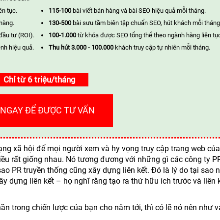
ên tục.
115-100
bài viết bán hàng và bài SEO hiệu quả mỗi tháng.
 hàng.
130-500
bài sưu tầm biên tập chuẩn SEO, hút khách mỗi tháng
đầu tư (ROI).
100-1.000
từ khóa được SEO tổng thể theo ngành hàng liên tụ
nh hiệu quả.
Thu hút 3.000 - 100.000
khách truy cập tự nhiên mỗi tháng.
Chỉ từ 6 triệu/tháng
 NGAY ĐỂ ĐƯỢC TƯ VẤN
ạng xã hội để mọi người xem và hy vọng truy cập trang web củ
iều rất giống nhau. Nó tương đương với những gì các công ty P
sao PR truyền thống cũng xây dựng liên kết. Đó là lý do tại sao
y dựng liên kết – họ nghĩ rằng tạo ra thứ hữu ích trước và liên 
ần trong chiến lược của bạn cho năm tới, thì có lẽ nó nên như v