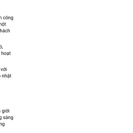
nh công
một
khách
ó,
ó hoạt
 với
p nhật
 giới
ng sáng
ông