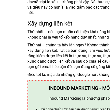
JavaScript là xấu – không phải vậy. Nó thực s
và điều này có nghĩa là việc đảm bảo các trang
hết.
Xây dựng liên kết
Thứ nhất – nếu bạn muốn cải thiện khả năng hiển
không phải là yếu tố xếp hạng duy nhất, nhưng
Thứ hai – chúng ta hãy lặn ngay? Không thành 
xây dựng liên kết. Tất cả bạn đang làm việc hư
rằng kiếm được liên kết là thực sự, thực sự, th
xứng đáng được liên kết và sau đó chia sẻ câu 
bạn gửi email tiếp cận đó, bạn đang cố gắng ki
Điều tốt là, mặc dù những gì Google nói , không 
INBOUND MARKETING - MÔ
Inbound Marketing là phương pháp t
Chủ động chiến lược tiếp cận khách hàng từ các k