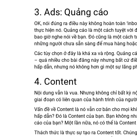
3. Ads: Quảng cáo
OK, nói đúng ra điều này không hoàn toàn ‘inb
thực hiện nó. Quảng cáo là một cách tuyệt vời
bao giờ nghe nói về bạn. Đó cũng là một cách t
những người chưa sẵn sàng để mua hàng hoặc 
Các tùy chọn ở đây là khá xa và rộng. Quảng cáo 
– quá nhiều cho bài đăng này nhưng bất cứ điề
hấp dẫn, nhưng nó không hơn gì một sự lãng phí
4. Content
Nội dung vẫn là vua. Nhưng không chỉ bất kỳ nội
giai đoạn có liên quan của hành trình của ngườ
Vấn đề về Content là nó vẫn cơ bản cho mọi khí
hấp dẫn? Đó là Content của bạn. Bạn không nhậ
cáo của bạn? Một lần nữa, nó có thể là Content
Thách thức là thực sự tạo ra Content tốt. Chún