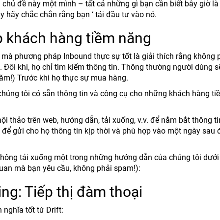
chủ đề này một mình – tất cả những gì bạn cần biết bây giờ là
ậy hãy chắc chắn rằng bạn ‘ tái đầu tư vào nó.
p khách hàng tiềm năng
mà phương pháp Inbound thực sự tốt là giải thích rằng không p
Đôi khi, họ chỉ tìm kiếm thông tin. Thông thường người dùng s
răm!) Trước khi họ thực sự mua hàng.
g chúng tôi có sẵn thông tin và công cụ cho những khách hàng ti
ội thảo trên web, hướng dẫn, tải xuống, v.v. để nắm bắt thông t
 để gửi cho họ thông tin kịp thời và phù hợp vào một ngày sau 
 không tải xuống một trong những hướng dẫn của chúng tôi dưới
n quan mà bạn yêu cầu, không phải spam!):
ng: Tiếp thị đàm thoại
nghĩa tốt từ Drift: