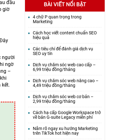
đau đầu
BÀI VIẾT NỔI BẬT
o giờ
4 chữ P quan trọng trong
Marketing
Cách học viết content chuẩn SEO
hiệu quả
 Đây
Các tiêu chí để đánh giá dịch vụ
SEO uy tín
 người
hi ngờ
Dịch vụ chăm sóc web cao cấp –
6,99 triệu đồng/tháng
ung –
khi
Dịch vụ chăm sóc web nâng cao –
 kết.
4,49 triệu đồng/tháng
Dịch vụ chăm sóc web cơ bản –
2,99 triệu đồng/tháng
Cách hạ cấp Google Workspace trở
về bản G-suite Legacy miễn phí
Nắm rõ ngay xu hướng Marketing
trên TikTok hot hiện nay