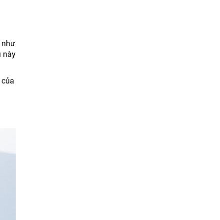
y như
u này
 của