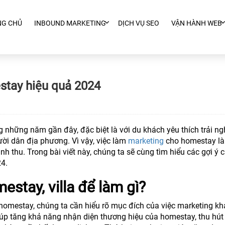
NG CHỦ
INBOUND MARKETING
DỊCH VỤ SEO
VẬN HÀNH WEB
stay hiệu quả 2024
ng những năm gần đây, đặc biệt là với du khách yêu thích trải n
ười dân địa phương. Vì vậy, việc làm
marketing
cho homestay là 
h thu. Trong bài viết này, chúng ta sẽ cùng tìm hiểu các gợi ý 
4.
stay, villa để làm gì?
g homestay, chúng ta cần hiểu rõ mục đích của việc marketing k
 giúp tăng khả năng nhận diện thương hiệu của homestay, thu hút