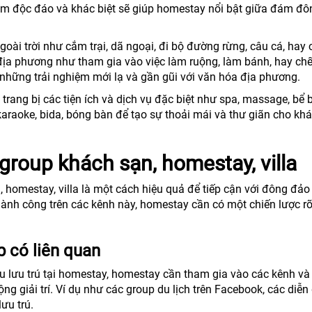
iệm độc đáo và khác biệt sẽ giúp homestay nổi bật giữa đám đô
oài trời như cắm trại, dã ngoại, đi bộ đường rừng, câu cá, hay 
địa phương như tham gia vào việc làm ruộng, làm bánh, hay chế
những trải nghiệm mới lạ và gần gũi với văn hóa địa phương.
trang bị các tiện ích và dịch vụ đặc biệt như spa, massage, bể b
karaoke, bida, bóng bàn để tạo sự thoải mái và thư giãn cho kh
group khách sạn, homestay, villa
 homestay, villa là một cách hiệu quả để tiếp cận với đông đả
hành công trên các kênh này, homestay cần có một chiến lược r
 có liên quan
 lưu trú tại homestay, homestay cần tham gia vào các kênh và
động giải trí. Ví dụ như các group du lịch trên Facebook, các diễn
ưu trú.