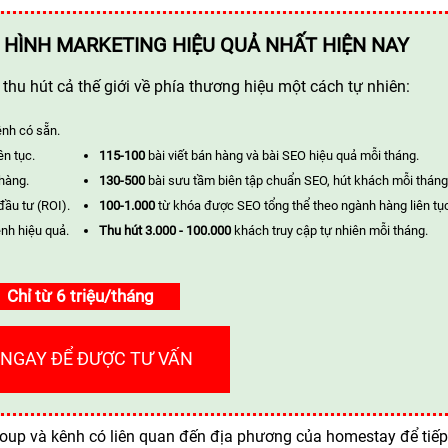
 HÌNH MARKETING HIỆU QUẢ NHẤT HIỆN NAY
hu hút cả thế giới về phía thương hiệu một cách tự nhiên:
ênh có sẵn.
ên tục.
115-100
bài viết bán hàng và bài SEO hiệu quả mỗi tháng.
 hàng.
130-500
bài sưu tầm biên tập chuẩn SEO, hút khách mỗi tháng
đầu tư (ROI).
100-1.000
từ khóa được SEO tổng thể theo ngành hàng liên tụ
nh hiệu quả.
Thu hút 3.000 - 100.000
khách truy cập tự nhiên mỗi tháng.
Chỉ từ 6 triệu/tháng
 NGAY ĐỂ ĐƯỢC TƯ VẤN
roup và kênh có liên quan đến địa phương của homestay để tiế