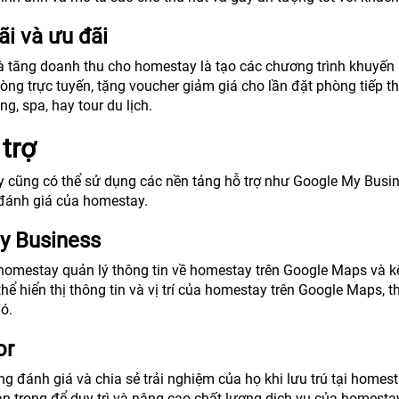
i và ưu đãi
à tăng doanh thu cho homestay là tạo các chương trình khuyến
òng trực tuyến, tặng voucher giảm giá cho lần đặt phòng tiếp th
, spa, hay tour du lịch.
trợ
 cũng có thể sử dụng các nền tảng hỗ trợ như Google My Busin
à đánh giá của homestay.
My Business
omestay quản lý thông tin về homestay trên Google Maps và kế
ể hiển thị thông tin và vị trí của homestay trên Google Maps, t
ó.
or
g đánh giá và chia sẻ trải nghiệm của họ khi lưu trú tại homest
uan trọng để duy trì và nâng cao chất lượng dịch vụ của homesta