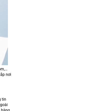
com,…
ắp nơi
 tin
Ngoài
h hàng.