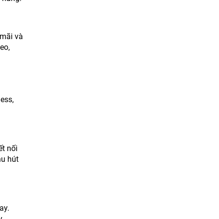
 mãi và
eo,
ess,
t nối
hu hút
ay.
y.