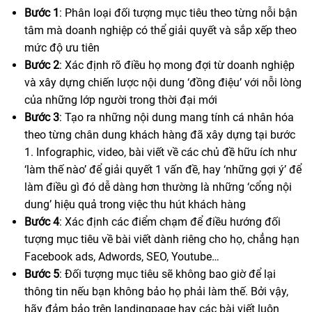
Bước 1
: Phân loại đối tượng mục tiêu theo từng nỗi bận
tâm mà doanh nghiệp có thể giải quyết và sắp xếp theo
mức độ ưu tiên
Bước 2
: Xác định rõ điều họ mong đợi từ doanh nghiệp
và xây dựng chiến lược nội dung ‘đồng điệu’ với nỗi lòng
của những lớp người trong thời đại mới
Bước 3
: Tạo ra những nội dung mang tính cá nhân hóa
theo từng chân dung khách hàng đã xây dựng tại bước
1. Infographic, video, bài viết về các chủ đề hữu ích như
‘làm thế nào’ để giải quyết 1 vấn đề, hay ‘những gợi ý’ để
làm điều gì đó dễ dàng hơn thường là những ‘cổng nội
dung’ hiệu quả trong việc thu hút khách hàng
Bước 4
: Xác định các điểm chạm để điều hướng đối
tượng mục tiêu về bài viết dành riêng cho họ, chẳng hạn
Facebook ads, Adwords, SEO, Youtube…
Bước 5
: Đối tượng mục tiêu sẽ không bao giờ để lại
thông tin nếu bạn không bảo họ phải làm thế. Bởi vậy,
hãy đảm bảo trên landingpage hay các bài viết luôn