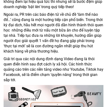
không đem lại hiệu quả tức thì nhưng sẽ là bước đệm giúp
doanh nghiệp ‘bật lên’ trong quý tiếp theo!
Ngoài ra, PR trên các báo điện tử về chủ đề ‘làm thế nào
để…’ cũng đang là một hướng tiếp cận phổ biến. Trong thời
kỳ đại dịch, hầu hết mọi người đã dần hình thành thói quen
học những điều mới từ nấu một bữa ăn cho để luyện tập
tại nhà. Tiếp tục đưa ra những lời khuyên, hướng dẫn giúp
người đọc giải quyết 1 vấn đề họ đang gặp phải trong
‘thực tại mới’ sẽ là con đường ngắn nhất giúp thu hút
khách hàng về phía thương hiệu.
Giải trí qua các nội dung định dạng Video đang là thói
quen điển hình sau đợt cách ly xã hội. Các hình thức
quảng cáo trên các nền tảng video như Youtube, Tiktok hay
Facebook, sẽ là điểm chạm ‘quyền năng’ trong thời gian
sắp tới.