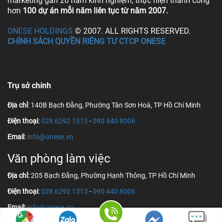
marketing gần 20 năm kinh nghiệm, thực hiện thành công
hơn
100 dự án mỗi năm liên tục từ năm 2007.
ONESE HOLDINGS
© 2007. ALL RIGHTS RESERVED.
CHÍNH SÁCH QUYỀN RIÊNG TƯ CTCP ONESE
Trụ sở chính
Địa chỉ
: 140B Bạch Đằng, Phường Tân Sơn Hoà, TP Hồ Chí Minh
Điện thoại
:
028 6292 1313
-
090 440 8006
Email
:
info@onese.vn
Văn phòng làm việc
Địa chỉ:
205 Bạch Đằng, Phường Hạnh Thông, TP Hồ Chí Minh
Điện thoại
:
028 6292 1313
-
090 440 8006
Email:
info@onese.vn