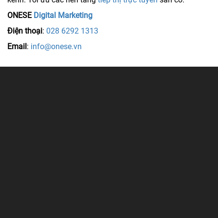
ONESE
Digital Marketing
Điện thoại
:
028 6292 1313
Email
:
info@onese.vn