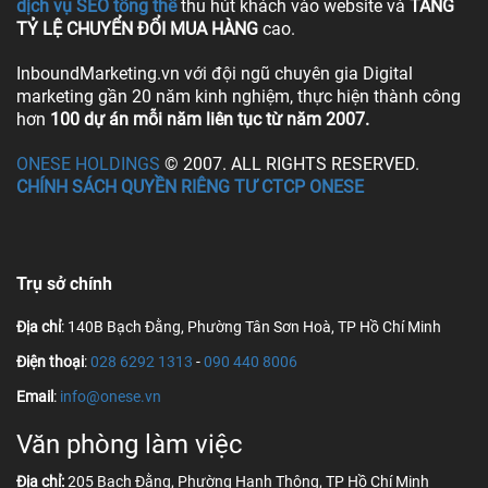
dịch vụ SEO tổng thể
thu hút khách vào website và
TĂNG
TỶ LỆ CHUYỂN ĐỔI MUA HÀNG
cao.
InboundMarketing.vn với đội ngũ chuyên gia Digital
marketing gần 20 năm kinh nghiệm, thực hiện thành công
hơn
100 dự án mỗi năm liên tục từ năm 2007.
ONESE HOLDINGS
© 2007. ALL RIGHTS RESERVED.
CHÍNH SÁCH QUYỀN RIÊNG TƯ CTCP ONESE
Trụ sở chính
Địa chỉ
: 140B Bạch Đằng, Phường Tân Sơn Hoà, TP Hồ Chí Minh
Điện thoại
:
028 6292 1313
-
090 440 8006
Email
:
info@onese.vn
Văn phòng làm việc
Địa chỉ:
205 Bạch Đằng, Phường Hạnh Thông, TP Hồ Chí Minh