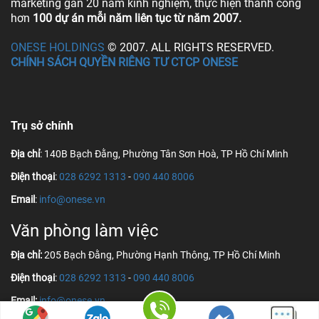
marketing gần 20 năm kinh nghiệm, thực hiện thành công
hơn
100 dự án mỗi năm liên tục từ năm 2007.
ONESE HOLDINGS
© 2007. ALL RIGHTS RESERVED.
CHÍNH SÁCH QUYỀN RIÊNG TƯ CTCP ONESE
Trụ sở chính
Địa chỉ
: 140B Bạch Đằng, Phường Tân Sơn Hoà, TP Hồ Chí Minh
Điện thoại
:
028 6292 1313
-
090 440 8006
Email
:
info@onese.vn
Văn phòng làm việc
Địa chỉ:
205 Bạch Đằng, Phường Hạnh Thông, TP Hồ Chí Minh
Điện thoại
:
028 6292 1313
-
090 440 8006
Email:
info@onese.vn