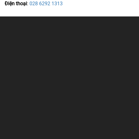
Điện thoại
:
028 6292 1313