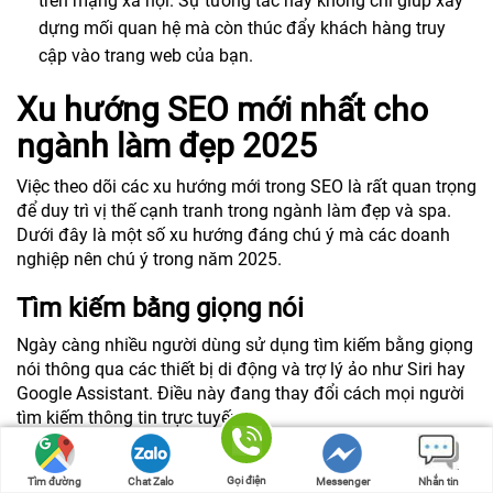
trên mạng xã hội. Sự tương tác này không chỉ giúp xây
dựng mối quan hệ mà còn thúc đẩy khách hàng truy
cập vào trang web của bạn.
Xu hướng SEO mới nhất cho
ngành làm đẹp 2025
Việc theo dõi các xu hướng mới trong SEO là rất quan trọng
để duy trì vị thế cạnh tranh trong ngành làm đẹp và spa.
Dưới đây là một số xu hướng đáng chú ý mà các doanh
nghiệp nên chú ý trong năm 2025.
Tìm kiếm bằng giọng nói
Ngày càng nhiều người dùng sử dụng tìm kiếm bằng giọng
nói thông qua các thiết bị di động và trợ lý ảo như Siri hay
Google Assistant. Điều này đang thay đổi cách mọi người
tìm kiếm thông tin trực tuyến.
Tối ưu hóa cho tìm kiếm tự nhiên:
Để phù hợp với xu
hướng này, bạn cần tối ưu hóa nội dung của mình cho
Gọi điện
Tìm đường
Chat Zalo
Messenger
Nhắn tin