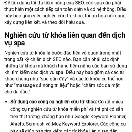
Để tận dụng tối đa tiềm năng của SEO, các spa cần phải
thực hiện một cách tiếp cận toàn diện và có hệ thống. Điều
này bao gồm việc nghiên cứu từ khóa, tối ưu hóa nội dung,
xây dựng liên kết, và theo dõi hiệu quả.
Nghiên cứu từ khóa liên quan đến dịch
vụ spa
Nghiên cứu từ khóa là bước đầu tiên và quan trọng nhất
trong bất kỳ chiến dịch SEO nào. Bạn cần phải xác định
những từ khóa mà khách hàng tiềm năng của bạn sử dụng
khi tìm kiếm các dịch vụ spa. Điều này bao gồm cả các từ
khóa chung như “spa gần đây” và các từ khóa cụ thể hơn
như “massage đá nóng trị liệu” hoặc “chăm sóc da mặt
cho da dầu.”
Sử dụng các công cụ nghiên cứu từ khóa:
Có rất nhiều
công cụ nghiên cứu từ khóa miễn phí và trả phí có sẵn
trên thị trường, chẳng hạn như Google Keyword Planner,
Ahrefs, Semrush và Moz Keyword Explorer. Các công cụ
này sẽ giúp bạn tìm kiếm các từ khóa liên quan đến