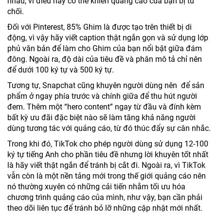
nhau, vì điều này có thể khiến quảng cáo của bạn bị từ
chối.
Đối với Pinterest, 85% Ghim là được tạo trên thiết bị di
động, vì vậy hãy viết caption thật ngắn gọn và sử dụng lớp
phủ văn bản để làm cho Ghim của bạn nổi bật giữa đám
đông. Ngoài ra, độ dài của tiêu đề và phân mô tả chỉ nên
để dưới 100 ký tự và 500 ký tự.
Tương tự, Snapchat cũng khuyên người dùng nên để sản
phẩm ở ngay phía trước và chính giữa để thu hút người
đem. Thêm một “hero content” ngay từ đầu và đính kèm
bất kỳ ưu đãi đặc biệt nào sẽ làm tăng khả năng người
dùng tương tác với quảng cáo, từ đó thúc đẩy sự cân nhắc.
Trong khi đó, TikTok cho phép người dùng sử dụng 12-100
ký tự tiếng Anh cho phần tiêu đề nhưng lời khuyên tốt nhất
là hãy viết thật ngắn để tránh bị cắt đi. Ngoài ra, vì TikTok
vẫn còn là một nền tảng mới trong thế giới quảng cáo nên
nó thường xuyên có những cải tiến nhằm tối ưu hóa
chương trình quảng cáo của mình, như vậy, bạn cần phải
theo dõi liên tục để tránh bỏ lỡ những cập nhật mới nhất.