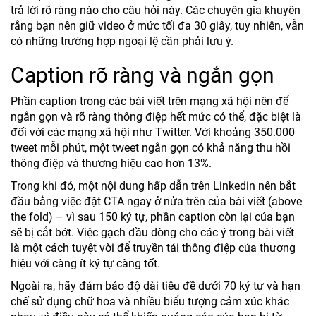
trả lời rõ ràng nào cho câu hỏi này. Các chuyên gia khuyên
rằng bạn nên giữ video ở mức tối đa 30 giây, tuy nhiên, vẫn
có những trường hợp ngoại lệ cần phải lưu ý.
Caption rõ ràng và ngắn gọn
Phần caption trong các bài viết trên mạng xã hội nên để
ngắn gọn và rõ ràng thông điệp hết mức có thể, đặc biệt là
đối với các mạng xã hội như Twitter. Với khoảng 350.000
tweet mỗi phút, một tweet ngắn gọn có khả năng thu hồi
thông điệp và thương hiệu cao hơn 13%.
Trong khi đó, một nội dung hấp dẫn trên Linkedin nên bắt
đầu bằng việc đặt CTA ngay ở nửa trên của bài viết (above
the fold) – vì sau 150 ký tự, phần caption còn lại của bạn
sẽ bị cắt bớt. Việc gạch đầu dòng cho các ý trong bài viết
là một cách tuyệt vời để truyền tải thông điệp của thương
hiệu với càng ít ký tự càng tốt.
Ngoài ra, hãy đảm bảo độ dài tiêu đề dưới 70 ký tự và hạn
chế sử dụng chữ hoa và nhiều biểu tượng cảm xúc khác