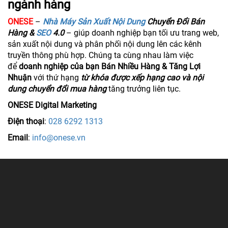
ngành hàng
​ONESE
–
Nhà Máy Sản Xuất Nội Dung
Chuyển Đổi Bán
Hàng &
SEO
4.0
– giúp doanh nghiệp bạn tối ưu trang web,
sản xuất nội dung và phân phối nội dung lên các kênh
truyền thông phù hợp. Chúng ta cùng nhau làm việc
để
doanh nghiệp của bạn Bán Nhiều Hàng & Tăng Lợi
Nhuận
với thứ hạng
từ khóa được xếp hạng cao và nội
dung chuyển đổi mua hàng
tăng trưởng liên tục.
ONESE Digital Marketing
Điện thoại
:
028 6292 1313
Email
:
info@onese.vn