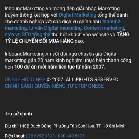
InboundMarketing.vn mang đến giải pháp Marketing
truyền thống kết hợp với
Digital Marketing
tổng thể dành
cho doanh nghiệp với các dịch vụ chính như
Inbound
marketing
,
tư vấn Digital marketing
,
Content marketing
,
dịch vụ SEO tổng thể
thu hút khách vào website và
TĂNG
TỶ LỆ CHUYỂN ĐỔI MUA HÀNG
cao.
InboundMarketing.vn với đội ngũ chuyên gia Digital
marketing gần 20 năm kinh nghiệm, thực hiện thành công
hơn
100 dự án mỗi năm liên tục từ năm 2007.
ONESE HOLDINGS
© 2007. ALL RIGHTS RESERVED.
CHÍNH SÁCH QUYỀN RIÊNG TƯ CTCP ONESE
Trụ sở chính
Địa chỉ
: 140B Bạch Đằng, Phường Tân Sơn Hoà, TP Hồ Chí Minh
Điện thoại
:
028 6292 1313
-
090 440 8006