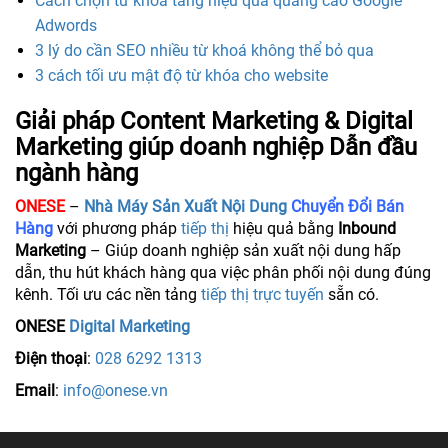
Cách chọn từ khóa tăng hiệu quả quảng cáo Google
Adwords
3 lý do cần SEO nhiều từ khoá không thể bỏ qua
3 cách tối ưu mật độ từ khóa cho website
Giải pháp Content Marketing & Digital
Marketing giúp doanh nghiệp Dẫn đầu
ngành hàng
ONESE
–
Nhà Máy Sản Xuất Nội Dung
Chuyển Đổi Bán
Hàng
với phương pháp
tiếp thị
hiệu quả bằng
Inbound
Marketing
– Giúp doanh nghiệp sản xuất nội dung hấp
dẫn, thu hút khách hàng qua việc phân phối nội dung đúng
kênh. Tối ưu các nền tảng
tiếp thị trực tuyến
sẵn có.
ONESE
Digital Marketing
Điện thoại
:
028 6292 1313
Email
:
info@onese.vn