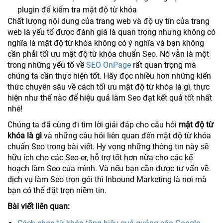
plugin để kiểm tra mật độ từ khóa
Chất lượng nội dung của trang web và độ uy tín của trang
web là yếu tố được đánh giá là quan trọng nhưng không có
nghĩa là mật độ từ khóa không có ý nghĩa và bạn không
cần phải tối ưu mật độ từ khóa chuẩn Seo. Nó vẫn là một
trong những yếu tố về
SEO OnPage
rất quan trọng mà
chúng ta cần thực hiện tốt. Hãy đọc nhiều hơn những kiến
thức chuyên sâu về cách tối ưu mật độ từ khóa là gì, thực
hiện như thế nào để hiệu quả làm Seo đạt kết quả tốt nhất
nhé!
Chúng ta đã cùng đi tìm lời giải đáp cho câu hỏi
mật độ từ
khóa là gì
và những câu hỏi liên quan đến mật độ từ khóa
chuẩn Seo trong bài viết. Hy vọng những thông tin này sẽ
hữu ích cho các Seo-er, hỗ trợ tốt hơn nữa cho các kế
hoạch làm Seo của mình. Và nếu bạn cần được tư vấn về
dịch vụ làm Seo trọn gói thì Inbound Marketing là nơi mà
bạn có thể đặt trọn niềm tin.
Bài viết liên quan: