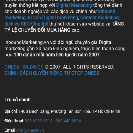
truyền thống kết hợp với
Digital Marketing
tổng thể dành
cho doanh nghiệp với các dịch vụ chính như
Inbound
marketing
,
tư vấn Digital marketing
,
Content marketing
,
dịch vụ SEO tổng thể
thu hút khách vào website và
TĂNG
TỶ LỆ CHUYỂN ĐỔI MUA HÀNG
cao.
InboundMarketing.vn với đội ngũ chuyên gia Digital
marketing gần 20 năm kinh nghiệm, thực hiện thành công
hơn
100 dự án mỗi năm liên tục từ năm 2007.
ONESE HOLDINGS
© 2007. ALL RIGHTS RESERVED.
CHÍNH SÁCH QUYỀN RIÊNG TƯ CTCP ONESE
Trụ sở chính
Địa chỉ
: 140B Bạch Đằng, Phường Tân Sơn Hoà, TP Hồ Chí Minh
Điện thoại
:
028 6292 1313
-
090 440 8006
Email
:
info@onese.vn