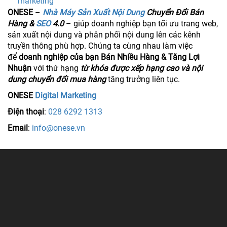
marketing
ONESE
–
Nhà Máy Sản Xuất Nội Dung
Chuyển Đổi Bán
Hàng &
SEO
4.0
– giúp doanh nghiệp bạn tối ưu trang web,
sản xuất nội dung và phân phối nội dung lên các kênh
truyền thông phù hợp. Chúng ta cùng nhau làm việc
để
doanh nghiệp của bạn Bán Nhiều Hàng & Tăng Lợi
Nhuận
với thứ hạng
từ khóa được xếp hạng cao và nội
dung chuyển đổi mua hàng
tăng trưởng liên tục.
ONESE
Digital Marketing
Điện thoại
:
028 6292 1313
Email
:
info@onese.vn