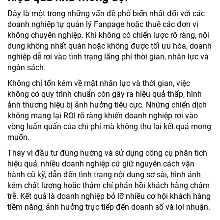
Đây là một trong những vấn đề phổ biến nhất đối với các
doanh nghiệp tự quản lý Fanpage hoặc thuê các đơn vị
không chuyên nghiệp. Khi không có chiến lược rõ ràng, nội
dung không nhất quán hoặc không được tối ưu hóa, doanh
nghiệp dễ rơi vào tình trạng lãng phí thời gian, nhân lực và
ngân sách.
Không chỉ tốn kém về mặt nhân lực và thời gian, việc
không có quy trình chuẩn còn gây ra hiệu quả thấp, hình
ảnh thương hiệu bị ảnh hưởng tiêu cực. Những chiến dịch
không mang lại ROI rõ ràng khiến doanh nghiệp rơi vào
vòng luẩn quẩn của chi phí mà không thu lại kết quả mong
muốn.
Thay vì đầu tư đúng hướng và sử dụng công cụ phân tích
hiệu quả, nhiều doanh nghiệp cứ giữ nguyên cách vận
hành cũ kỹ, dẫn đến tình trạng nội dung sơ sài, hình ảnh
kém chất lượng hoặc thậm chí phản hồi khách hàng chậm
trễ. Kết quả là doanh nghiệp bỏ lỡ nhiều cơ hội khách hàng
tiềm năng, ảnh hưởng trực tiếp đến doanh số và lợi nhuận.