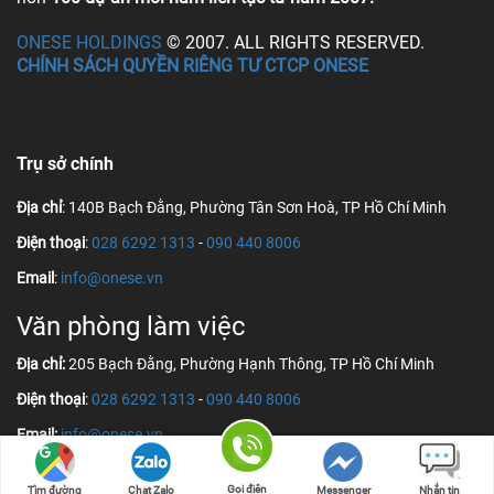
ONESE HOLDINGS
© 2007. ALL RIGHTS RESERVED.
CHÍNH SÁCH QUYỀN RIÊNG TƯ CTCP ONESE
Trụ sở chính
Địa chỉ
: 140B Bạch Đằng, Phường Tân Sơn Hoà, TP Hồ Chí Minh
Điện thoại
:
028 6292 1313
-
090 440 8006
Email
:
info@onese.vn
Văn phòng làm việc
Địa chỉ:
205 Bạch Đằng, Phường Hạnh Thông, TP Hồ Chí Minh
Điện thoại
:
028 6292 1313
-
090 440 8006
Email:
info@onese.vn
Gọi điện
Tìm đường
Chat Zalo
Messenger
Nhắn tin