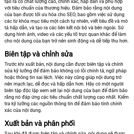
tạo ra có chất lượng cao, chính xác, hấp dẫn và phù hợp
với tiêu chuẩn của thương hiệu. Đảm bảo rằng nội dung
của bạn được tối ưu hóa cho SEO, bao gồm việc sử dụng
các từ khóa mục tiêu một cách tự nhiên, viết tiêu đề và mô
tả hấp dẫn, và tạo ra các liên kết nội bộ và bên ngoài. Sử
dụng hình ảnh, video và các yếu tố trực quan khác để làm
cho nội dung của bạn trở nên sinh động và dễ tiếp thu hơn.
Biên tập và chỉnh sửa
Trước khi xuất bản, nội dung cần được biên tập và chỉnh
sửa kỹ lưỡng để đảm bảo không có lỗi chính tả, ngữ pháp
hoặc thông tin sai lệch. Việc này cũng giúp nội dung trở
nên mạch lạc, dễ đọc và hấp dẫn hơn. Hãy có một người
biên tập độc lập xem xét lại nội dung của bạn để đảm bảo
rằng nó đáp ứng các tiêu chuẩn chất lượng cao nhất. Kiểm
tra kỹ lưỡng các nguồn thông tin để đảm bảo tính chính
xác của nội dung.
Xuất bản và phân phối
Sau khi đã được biên tập và chỉnh sửa, nội dung sẽ được