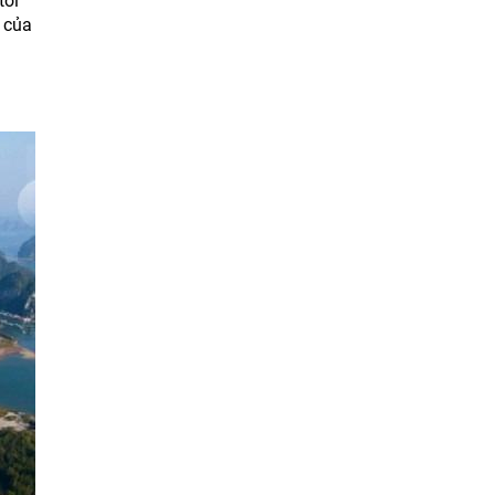
tới
 của