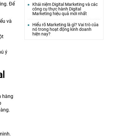
ing. Để
Khái niệm Digital Marketing và các
công cụ thực hành Digital
Marketing hiệu quả mới nhất
iểu và
Hiểu rõ Marketing là gì? Vai trò của
nó trong hoạt động kinh doanh
hiện nay?
ột
hú ý
al
ch hàng
p
hàng.
mình.