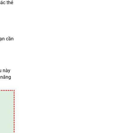
các thẻ
bạn cần
u này
m năng