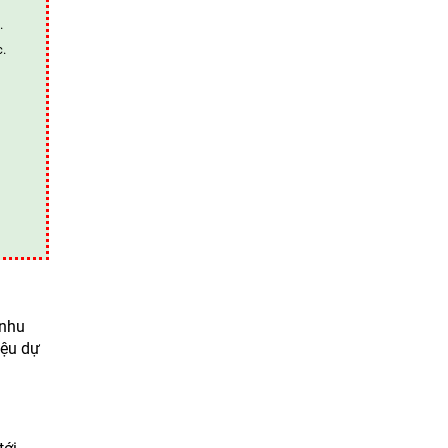
.
c.
 nhu
iệu dự