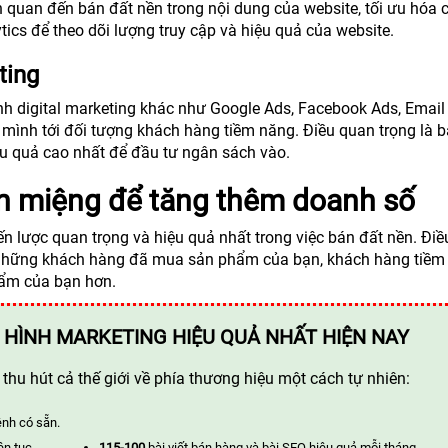
 quan đến bán đất nền trong nội dung của website, tối ưu hóa 
cs để theo dõi lượng truy cập và hiệu quả của website.
ting
nh digital marketing khác như Google Ads, Facebook Ads, Email
 mình tới đối tượng khách hàng tiềm năng. Điều quan trọng là 
ệu quả cao nhất để đầu tư ngân sách vào.
ền miệng để tăng thêm doanh số
n lược quan trọng và hiệu quả nhất trong việc bán đất nền. Điề
 từ những khách hàng đã mua sản phẩm của bạn, khách hàng tiề
hẩm của bạn hơn.
 HÌNH MARKETING HIỆU QUẢ NHẤT HIỆN NAY
hu hút cả thế giới về phía thương hiệu một cách tự nhiên:
ênh có sẵn.
ên tục.
115-100
bài viết bán hàng và bài SEO hiệu quả mỗi tháng.