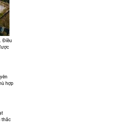
. Điều
 được
uyên
phù hợp
ạt
 thắc