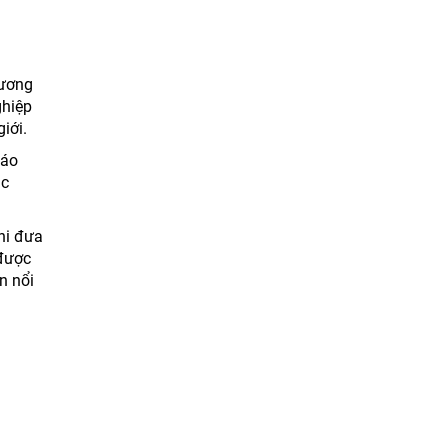
hương
ghiệp
iới.
cáo
ác
hi đưa
 được
n nổi