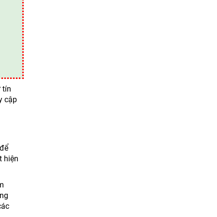
 tín
y cập
 để
t hiện
ìm
àng
các