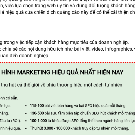
ên, việc lựa chọn trang web uy tín và đúng đối tượng khách hà
giá hiệu quả của chiến dịch quảng cáo này để có thể cải thiện ch
g trong việc tiếp cận khách hàng mục tiêu của doanh nghiệp.
hia sẻ các nội dung hữu ích như bài viết, video, infographics, v
 quan đến doanh nghiệp.
 HÌNH MARKETING HIỆU QUẢ NHẤT HIỆN NAY
hu hút cả thế giới về phía thương hiệu một cách tự nhiên:
ênh có sẵn.
ên tục.
115-100
bài viết bán hàng và bài SEO hiệu quả mỗi tháng.
 hàng.
130-500
bài sưu tầm biên tập chuẩn SEO, hút khách mỗi tháng
đầu tư (ROI).
100-1.000
từ khóa được SEO tổng thể theo ngành hàng liên tụ
nh hiệu quả.
Thu hút 3.000 - 100.000
khách truy cập tự nhiên mỗi tháng.