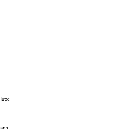
 lược
cạnh