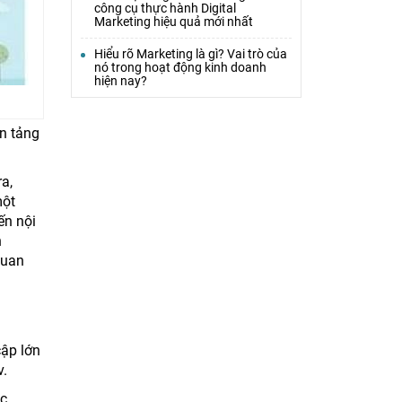
công cụ thực hành Digital
Marketing hiệu quả mới nhất
Hiểu rõ Marketing là gì? Vai trò của
nó trong hoạt động kinh doanh
hiện nay?
n tảng
a,
một
ến nội
n
quan
cập lớn
v.
ác