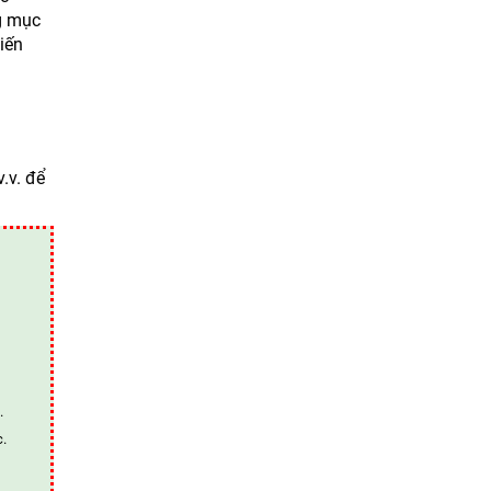
ng mục
iến
.v. để
.
c.