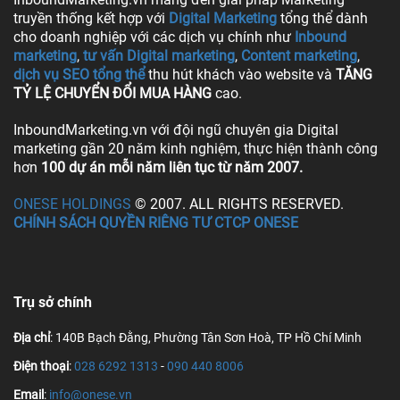
truyền thống kết hợp với
Digital Marketing
tổng thể dành
cho doanh nghiệp với các dịch vụ chính như
Inbound
marketing
,
tư vấn Digital marketing
,
Content marketing
,
dịch vụ SEO tổng thể
thu hút khách vào website và
TĂNG
TỶ LỆ CHUYỂN ĐỔI MUA HÀNG
cao.
InboundMarketing.vn với đội ngũ chuyên gia Digital
marketing gần 20 năm kinh nghiệm, thực hiện thành công
hơn
100 dự án mỗi năm liên tục từ năm 2007.
ONESE HOLDINGS
© 2007. ALL RIGHTS RESERVED.
CHÍNH SÁCH QUYỀN RIÊNG TƯ CTCP ONESE
Trụ sở chính
Địa chỉ
: 140B Bạch Đằng, Phường Tân Sơn Hoà, TP Hồ Chí Minh
Điện thoại
:
028 6292 1313
-
090 440 8006
Email
:
info@onese.vn