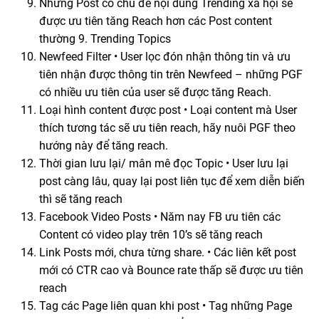
Những Post có chủ đề nội dung Trending xã hội sẽ
được ưu tiên tăng Reach hơn các Post content
thường 9. Trending Topics
Newfeed Filter • User lọc đón nhận thông tin và ưu
tiên nhận được thông tin trên Newfeed – những PGF
có nhiều ưu tiên của user sẽ được tăng Reach.
Loại hình content được post • Loại content mà User
thích tương tác sẽ ưu tiên reach, hãy nuôi PGF theo
hướng này để tăng reach.
Thời gian lưu lại/ mân mê đọc Topic • User lưu lại
post càng lâu, quay lại post liên tục để xem diễn biến
thì sẽ tăng reach
Facebook Video Posts • Năm nay FB ưu tiên các
Content có video play trên 10’s sẽ tăng reach
Link Posts mới, chưa từng share. • Các liên kết post
mới có CTR cao và Bounce rate thấp sẽ được ưu tiên
reach
Tag các Page liên quan khi post • Tag những Page