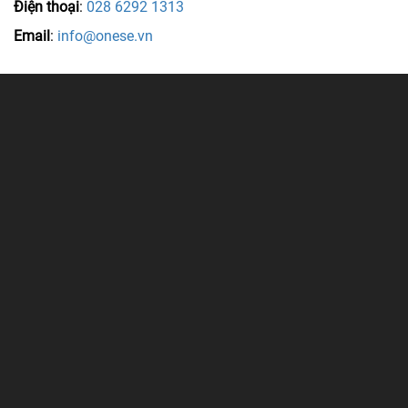
Điện thoại
:
028 6292 1313
Email
:
info@onese.vn