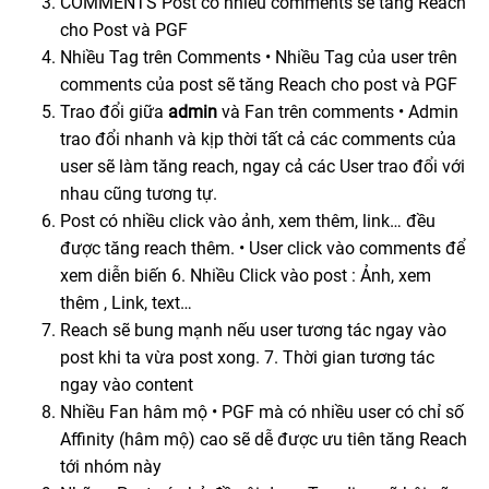
COMMENTS Post có nhiều comments sẽ tăng Reach
cho Post và PGF
Nhiều Tag trên Comments • Nhiều Tag của user trên
comments của post sẽ tăng Reach cho post và PGF
Trao đổi giữa
admin
và Fan trên comments • Admin
trao đổi nhanh và kịp thời tất cả các comments của
user sẽ làm tăng reach, ngay cả các User trao đổi với
nhau cũng tương tự.
Post có nhiều click vào ảnh, xem thêm, link… đều
được tăng reach thêm. • User click vào comments để
xem diễn biến 6. Nhiều Click vào post : Ảnh, xem
thêm , Link, text…
Reach sẽ bung mạnh nếu user tương tác ngay vào
post khi ta vừa post xong. 7. Thời gian tương tác
ngay vào content
Nhiều Fan hâm mộ • PGF mà có nhiều user có chỉ số
Affinity (hâm mộ) cao sẽ dễ được ưu tiên tăng Reach
tới nhóm này