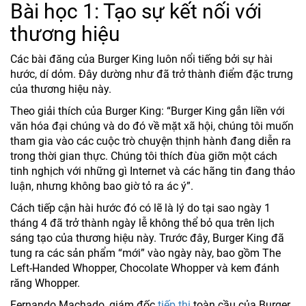
Bài học 1: Tạo sự kết nối với
thương hiệu
Các bài đăng của Burger King luôn nổi tiếng bởi sự hài
hước, dí dỏm. Đây dường như đã trở thành điểm đặc trưng
của thương hiệu này.
Theo giải thích của Burger King: “Burger King gắn liền với
văn hóa đại chúng và do đó về mặt xã hội, chúng tôi muốn
tham gia vào các cuộc trò chuyện thịnh hành đang diễn ra
trong thời gian thực. Chúng tôi thích đùa giỡn một cách
tinh nghịch với những gì Internet và các hãng tin đang thảo
luận, nhưng không bao giờ tỏ ra ác ý”.
Cách tiếp cận hài hước đó có lẽ là lý do tại sao ngày 1
tháng 4 đã trở thành ngày lễ không thể bỏ qua trên lịch
sáng tạo của thương hiệu này. Trước đây, Burger King đã
tung ra các sản phẩm “mới” vào ngày này, bao gồm The
Left-Handed Whopper, Chocolate Whopper và kem đánh
răng Whopper.
Fernando Machado, giám đốc
tiếp thị
toàn cầu của Burger