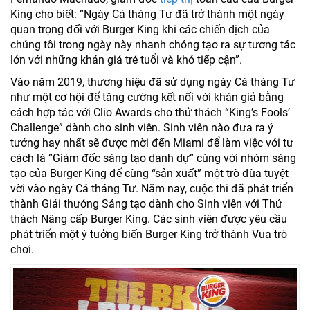
King cho biết: “Ngày Cá tháng Tư đã trở thành một ngày
quan trọng đối với Burger King khi các chiến dịch của
chúng tôi trong ngày này nhanh chóng tạo ra sự tương tác
lớn với những khán giả trẻ tuổi và khó tiếp cận”.
Vào năm 2019, thương hiệu đã sử dụng ngày Cá tháng Tư
như một cơ hội để tăng cường kết nối với khán giả bằng
cách hợp tác với Clio Awards cho thử thách “King’s Fools’
Challenge” dành cho sinh viên. Sinh viên nào đưa ra ý
tưởng hay nhất sẽ được mời đến Miami để làm việc với tư
cách là “Giám đốc sáng tạo danh dự” cùng với nhóm sáng
tạo của Burger King để cùng “sản xuất” một trò đùa tuyệt
vời vào ngày Cá tháng Tư. Năm nay, cuộc thi đã phát triển
thành Giải thưởng Sáng tạo dành cho Sinh viên với Thử
thách Nâng cấp Burger King. Các sinh viên được yêu cầu
phát triển một ý tưởng biến Burger King trở thành Vua trò
chơi.