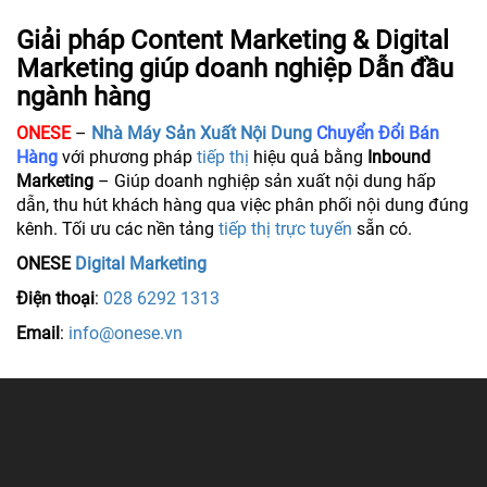
Giải pháp Content Marketing & Digital
Marketing giúp doanh nghiệp Dẫn đầu
ngành hàng
ONESE
–
Nhà Máy Sản Xuất Nội Dung
Chuyển Đổi Bán
Hàng
với phương pháp
tiếp thị
hiệu quả bằng
Inbound
Marketing
– Giúp doanh nghiệp sản xuất nội dung hấp
dẫn, thu hút khách hàng qua việc phân phối nội dung đúng
kênh. Tối ưu các nền tảng
tiếp thị trực tuyến
sẵn có.
ONESE
Digital Marketing
Điện thoại
:
028 6292 1313
Email
:
info@onese.vn