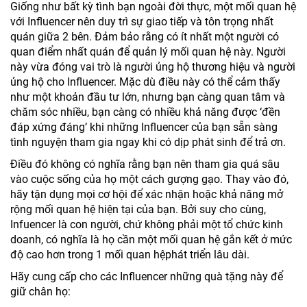
Giống như bất kỳ tình bạn ngoài đời thực, một mối quan hệ
với Influencer nên duy trì sự giao tiếp và tôn trọng nhất
quán giữa 2 bên. Đảm bảo rằng có ít nhất một người có
quan điểm nhất quán để quản lý mối quan hệ này. Người
này vừa đóng vai trò là người ủng hộ thương hiệu và người
ủng hộ cho Influencer. Mặc dù điều này có thể cảm thấy
như một khoản đầu tư lớn, nhưng bạn càng quan tâm và
chăm sóc nhiều, bạn càng có nhiều khả năng được ‘đền
đáp xứng đáng’ khi những Influencer của bạn sẵn sàng
tình nguyện tham gia ngay khi có dịp phát sinh để trả ơn.
Điều đó không có nghĩa rằng bạn nên tham gia quá sâu
vào cuộc sống của họ một cách gượng gạo. Thay vào đó,
hãy tận dụng mọi cơ hội để xác nhận hoặc khả năng mở
rộng mối quan hệ hiện tại của bạn. Bởi suy cho cùng,
Infuencer là con người, chứ không phải một tổ chức kinh
doanh, có nghĩa là họ cần một mối quan hệ gắn kết ở mức
độ cao hơn trong 1 mối quan hệphát triển lâu dài.
Hãy cung cấp cho các Influencer những quà tặng này để
giữ chân họ: