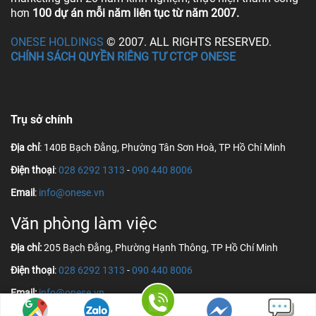
hơn
100 dự án mỗi năm liên tục từ năm 2007.
ONESE HOLDINGS
© 2007. ALL RIGHTS RESERVED.
CHÍNH SÁCH QUYỀN RIÊNG TƯ CTCP ONESE
Trụ sở chính
Địa chỉ
: 140B Bạch Đằng, Phường Tân Sơn Hoà, TP Hồ Chí Minh
Điện thoại
:
028 6292 1313
-
090 440 8006
Email
:
info@onese.vn
Văn phòng làm việc
Địa chỉ:
205 Bạch Đằng, Phường Hạnh Thông, TP Hồ Chí Minh
Điện thoại
:
028 6292 1313
-
090 440 8006
Email:
info@onese.vn