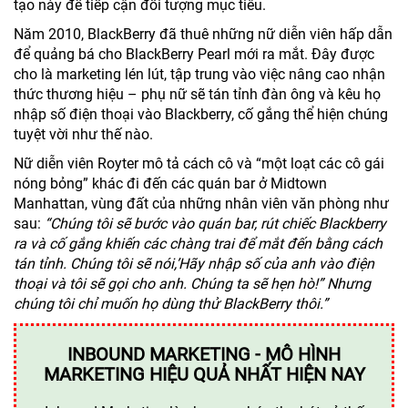
tạo này để tiếp cận đối tượng mục tiêu.
Năm 2010, BlackBerry đã thuê những nữ diễn viên hấp dẫn
để quảng bá cho BlackBerry Pearl mới ra mắt. Đây được
cho là marketing lén lút, tập trung vào việc nâng cao nhận
thức thương hiệu – phụ nữ sẽ tán tỉnh đàn ông và kêu họ
nhập số điện thoại vào Blackberry, cố gắng thể hiện chúng
tuyệt vời như thế nào.
Nữ diễn viên Royter mô tả cách cô và “một loạt các cô gái
nóng bỏng” khác đi đến các quán bar ở Midtown
Manhattan, vùng đất của những nhân viên văn phòng như
sau:
“Chúng tôi sẽ bước vào quán bar, rút chiếc Blackberry
ra và cố gắng khiến các chàng trai để mắt đến bằng cách
tán tỉnh. Chúng tôi sẽ nói,’Hãy nhập số của anh vào điện
thoại và tôi sẽ gọi cho anh. Chúng ta sẽ hẹn hò!” Nhưng
chúng tôi chỉ muốn họ dùng thử BlackBerry thôi.”
INBOUND MARKETING - MÔ HÌNH
MARKETING HIỆU QUẢ NHẤT HIỆN NAY