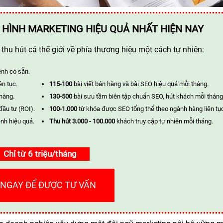
 HÌNH MARKETING HIỆU QUẢ NHẤT HIỆN NAY
hu hút cả thế giới về phía thương hiệu một cách tự nhiên:
ênh có sẵn.
ên tục.
115-100
bài viết bán hàng và bài SEO hiệu quả mỗi tháng.
 hàng.
130-500
bài sưu tầm biên tập chuẩn SEO, hút khách mỗi tháng
đầu tư (ROI).
100-1.000
từ khóa được SEO tổng thể theo ngành hàng liên tụ
nh hiệu quả.
Thu hút 3.000 - 100.000
khách truy cập tự nhiên mỗi tháng.
Chỉ từ 6 triệu/tháng
 NGAY ĐỂ ĐƯỢC TƯ VẤN