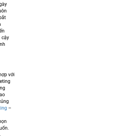
Ngày
luôn
bắt
a
iến
n cậy
anh
hợp với
eting
ựng
bao
củng
ting
–
chọn
uốn.