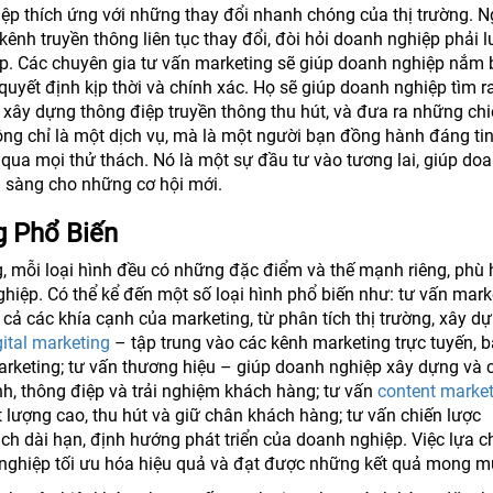
ệp thích ứng với những thay đổi nhanh chóng của thị trường. 
ênh truyền thông liên tục thay đổi, đòi hỏi doanh nghiệp phải 
ợp. Các chuyên gia tư vấn marketing sẽ giúp doanh nghiệp nắm 
yết định kịp thời và chính xác. Họ sẽ giúp doanh nghiệp tìm r
 xây dựng thông điệp truyền thông thu hút, và đưa ra những ch
ông chỉ là một dịch vụ, mà là một người bạn đồng hành đáng ti
qua mọi thử thách. Nó là một sự đầu tư vào tương lai, giúp do
n sàng cho những cơ hội mới.
g Phổ Biến
, mỗi loại hình đều có những đặc điểm và thế mạnh riêng, phù 
iệp. Có thể kể đến một số loại hình phổ biến như: tư vấn mark
 cả các khía cạnh của marketing, từ phân tích thị trường, xây d
gital marketing
– tập trung vào các kênh marketing trực tuyến, 
marketing; tư vấn thương hiệu – giúp doanh nghiệp xây dựng và 
h, thông điệp và trải nghiệm khách hàng; tư vấn
content marke
 lượng cao, thu hút và giữ chân khách hàng; tư vấn chiến lược
ch dài hạn, định hướng phát triển của doanh nghiệp. Việc lựa 
 nghiệp tối ưu hóa hiệu quả và đạt được những kết quả mong m