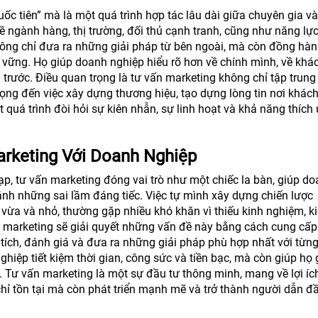
ốc tiên” mà là một quá trình hợp tác lâu dài giữa chuyên gia và
ề ngành hàng, thị trường, đối thủ cạnh tranh, cũng như năng lực
hông chỉ đưa ra những giải pháp từ bên ngoài, mà còn đồng hà
vững. Họ giúp doanh nghiệp hiểu rõ hơn về chính mình, về khá
 trước. Điều quan trọng là tư vấn marketing không chỉ tập trung
ọng đến việc xây dựng thương hiệu, tạo dựng lòng tin nơi khác
t quá trình đòi hỏi sự kiên nhẫn, sự linh hoạt và khả năng thích
rketing Với Doanh Nghiệp
p, tư vấn marketing đóng vai trò như một chiếc la bàn, giúp d
nh những sai lầm đáng tiếc. Việc tự mình xây dựng chiến lược
 vừa và nhỏ, thường gặp nhiều khó khăn vì thiếu kinh nghiệm, k
 marketing sẽ giải quyết những vấn đề này bằng cách cung cấp
ích, đánh giá và đưa ra những giải pháp phù hợp nhất với từn
hiệp tiết kiệm thời gian, công sức và tiền bạc, mà còn giúp họ 
 Tư vấn marketing là một sự đầu tư thông minh, mang về lợi íc
hỉ tồn tại mà còn phát triển mạnh mẽ và trở thành người dẫn đ