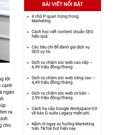
BÀI VIẾT NỔI BẬT
4 chữ P quan trọng trong
Marketing
Cách học viết content chuẩn SEO
hiệu quả
Các tiêu chí để đánh giá dịch vụ
SEO uy tín
Dịch vụ chăm sóc web cao cấp –
6,99 triệu đồng/tháng
Dịch vụ chăm sóc web nâng cao –
g lời
4,49 triệu đồng/tháng
ủ cạnh
và ngân
Dịch vụ chăm sóc web cơ bản –
2,99 triệu đồng/tháng
nh
iúp
Cách hạ cấp Google Workspace trở
tìm ra
về bản G-suite Legacy miễn phí
kinh
Nắm rõ ngay xu hướng Marketing
g cho
trên TikTok hot hiện nay