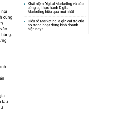
Khái niệm Digital Marketing và các
công cụ thực hành Digital
 nội
Marketing hiệu quả mới nhất
nh cùng
Hiểu rõ Marketing là gì? Vai trò của
ch
nó trong hoạt động kinh doanh
 vào
hiện nay?
h hàng,
 ứng
oanh
iến
g
gia
h lâu
ầu