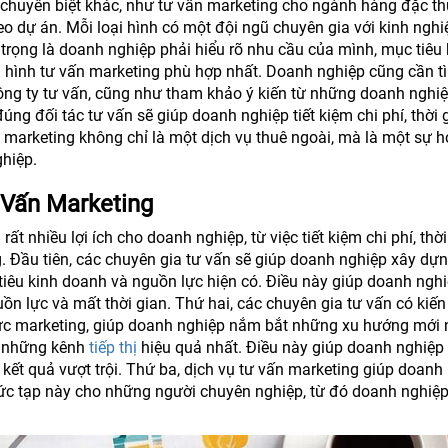
g chuyên biệt khác, như tư vấn marketing cho ngành hàng đặc th
eo dự án. Mỗi loại hình có một đội ngũ chuyên gia với kinh ngh
 trọng là doanh nghiệp phải hiểu rõ nhu cầu của mình, mục tiêu 
i hình tư vấn marketing phù hợp nhất. Doanh nghiệp cũng cần t
công ty tư vấn, cũng như tham khảo ý kiến từ những doanh nghi
úng đối tác tư vấn sẽ giúp doanh nghiệp tiết kiệm chi phí, thời 
marketing không chỉ là một dịch vụ thuê ngoài, mà là một sự h
ghiệp.
 Vấn Marketing
rất nhiều lợi ích cho doanh nghiệp, từ việc tiết kiệm chi phí, thờ
. Đầu tiên, các chuyên gia tư vấn sẽ giúp doanh nghiệp xây dự
tiêu kinh doanh và nguồn lực hiện có. Điều này giúp doanh ngh
ồn lực và mất thời gian. Thứ hai, các chuyên gia tư vấn có kiến
vực marketing, giúp doanh nghiệp nắm bắt những xu hướng mới 
n những kênh
tiếp thị
hiệu quả nhất. Điều này giúp doanh nghiệp
ết quả vượt trội. Thứ ba, dịch vụ tư vấn marketing giúp doanh
ức tạp này cho những người chuyên nghiệp, từ đó doanh nghiệp