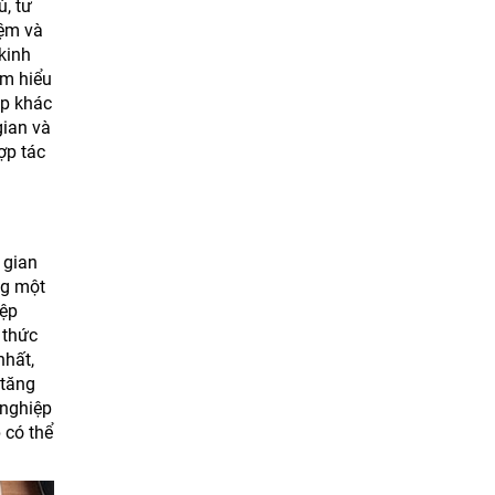
ù, tư
iệm và
kinh
ìm hiểu
ệp khác
gian và
ợp tác
i gian
ng một
iệp
 thức
nhất,
 tăng
 nghiệp
 có thể