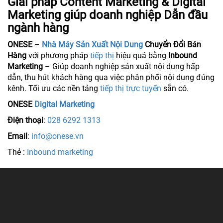
Giải pháp Content Marketing & Digital
Marketing giúp doanh nghiệp Dẫn đầu
ngành hàng
ONESE
–
Nhà Máy Sản Xuất Nội Dung
Chuyển Đổi Bán
Hàng
với phương pháp
tiếp thị
hiệu quả bằng
Inbound
Marketing
– Giúp doanh nghiệp sản xuất nội dung hấp
dẫn, thu hút khách hàng qua việc phân phối nội dung đúng
kênh. Tối ưu các nền tảng
tiếp thị trực tuyến
sẵn có.
ONESE
Digital Marketing
Điện thoại
:
028 6292 1313
Email
:
info@onese.vn
Thẻ :
Inbound marketing