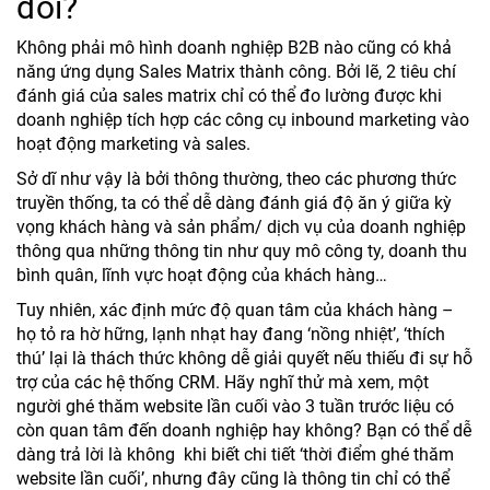
đổi?
Không phải mô hình doanh nghiệp B2B nào cũng có khả
năng ứng dụng Sales Matrix thành công. Bởi lẽ, 2 tiêu chí
đánh giá của sales matrix chỉ có thể đo lường được khi
doanh nghiệp tích hợp các công cụ inbound marketing vào
hoạt động marketing và sales.
Sở dĩ như vậy là bởi thông thường, theo các phương thức
truyền thống, ta có thể dễ dàng đánh giá độ ăn ý giữa kỳ
vọng khách hàng và sản phẩm/ dịch vụ của doanh nghiệp
thông qua những thông tin như quy mô công ty, doanh thu
bình quân, lĩnh vực hoạt động của khách hàng…
Tuy nhiên, xác định mức độ quan tâm của khách hàng –
họ tỏ ra hờ hững, lạnh nhạt hay đang ‘nồng nhiệt’, ‘thích
thú’ lại là thách thức không dễ giải quyết nếu thiếu đi sự hỗ
trợ của các hệ thống CRM. Hãy nghĩ thử mà xem, một
người ghé thăm website lần cuối vào 3 tuần trước liệu có
còn quan tâm đến doanh nghiệp hay không? Bạn có thể dễ
dàng trả lời là không khi biết chi tiết ‘thời điểm ghé thăm
website lần cuối’, nhưng đây cũng là thông tin chỉ có thể