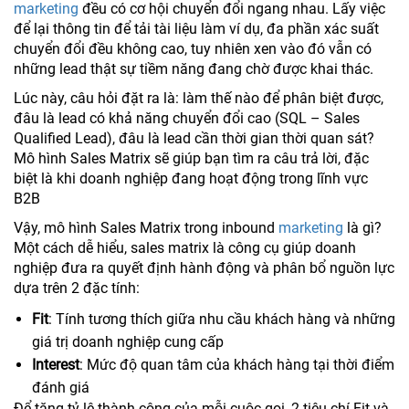
marketing
đều có cơ hội chuyển đổi ngang nhau. Lấy việc
để lại thông tin để tải tài liệu làm ví dụ, đa phần xác suất
chuyển đổi đều không cao, tuy nhiên xen vào đó vẫn có
những lead thật sự tiềm năng đang chờ được khai thác.
Lúc này, câu hỏi đặt ra là: làm thế nào để phân biệt được,
đâu là lead có khả năng chuyển đổi cao (SQL – Sales
Qualified Lead), đâu là lead cần thời gian thời quan sát?
Mô hình Sales Matrix sẽ giúp bạn tìm ra câu trả lời, đặc
biệt là khi doanh nghiệp đang hoạt động trong lĩnh vực
B2B
Vậy, mô hình Sales Matrix trong inbound
marketing
là gì?
Một cách dễ hiểu, sales matrix là công cụ giúp doanh
nghiệp đưa ra quyết định hành động và phân bổ nguồn lực
dựa trên 2 đặc tính:
Fit
: Tính tương thích giữa nhu cầu khách hàng và những
giá trị doanh nghiệp cung cấp
Interest
: Mức độ quan tâm của khách hàng tại thời điểm
đánh giá
Để tăng tỷ lệ thành công của mỗi cuộc gọi, 2 tiêu chí Fit và