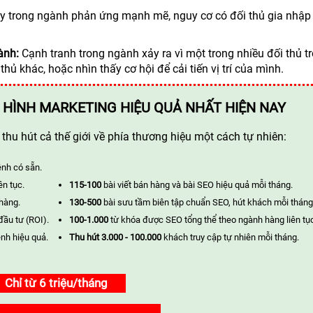
 ty trong ngành phản ứng mạnh mẽ, nguy cơ có đối thủ gia nhậ
ành:
Cạnh tranh trong ngành xảy ra vì một trong nhiều đối thủ t
ủ khác, hoặc nhìn thấy cơ hội để cải tiến vị trí của mình.
 HÌNH MARKETING HIỆU QUẢ NHẤT HIỆN NAY
hu hút cả thế giới về phía thương hiệu một cách tự nhiên:
ênh có sẵn.
ên tục.
115-100
bài viết bán hàng và bài SEO hiệu quả mỗi tháng.
 hàng.
130-500
bài sưu tầm biên tập chuẩn SEO, hút khách mỗi tháng
đầu tư (ROI).
100-1.000
từ khóa được SEO tổng thể theo ngành hàng liên tụ
nh hiệu quả.
Thu hút 3.000 - 100.000
khách truy cập tự nhiên mỗi tháng.
Chỉ từ 6 triệu/tháng