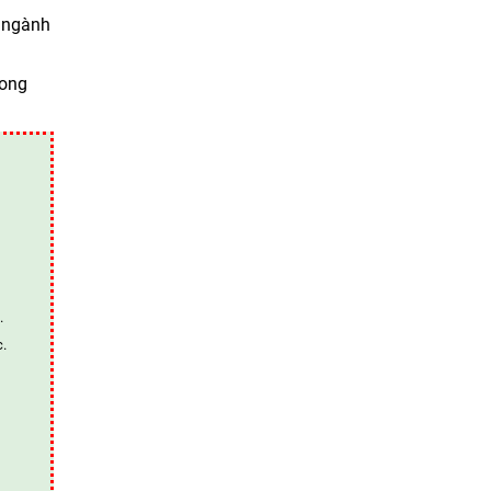
p ngành
rong
.
c.