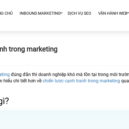
NG CHỦ
INBOUND MARKETING
DỊCH VỤ SEO
VẬN HÀNH WEB
anh trong marketing
eting
đúng đắn thì doanh nghiệp khó mà tồn tại trong môi trườ
m hiểu chi tiết hơn về
chiến lược cạnh tranh trong marketing
qua
gì?