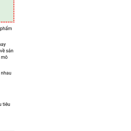
n phẩm
hay
 về sản
y mô
i nhau
 tiêu