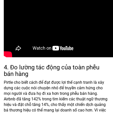
4. Đo lường tác động của toàn phễu
bán hàng
Pirtle cho biết cách để đạt được lợi thế cạnh tranh là xây
dựng các cuộc nói chuyện nhỏ để truyền cảm hứng cho
mọi người và đưa họ đi xa hơn trong phễu bán hàng.
Airbnb đã tăng 142% trong tìm kiếm các thuật ngữ thương
hiệu và đặt chỗ tăng 14%, cho thấy một chiến dịch quảng
bá thương hiệu có thể mang lại doanh số cao hơn. Vì việc