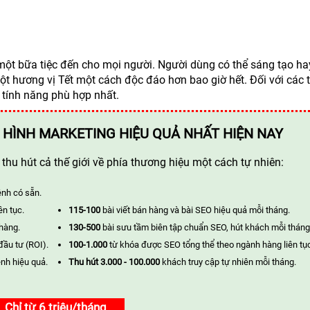
t bữa tiệc đến cho mọi người. Người dùng có thể sáng tạo ha
t hương vị Tết một cách độc đáo hơn bao giờ hết. Đối với các
à tính năng phù hợp nhất.
 HÌNH MARKETING HIỆU QUẢ NHẤT HIỆN NAY
hu hút cả thế giới về phía thương hiệu một cách tự nhiên:
ênh có sẵn.
ên tục.
115-100
bài viết bán hàng và bài SEO hiệu quả mỗi tháng.
 hàng.
130-500
bài sưu tầm biên tập chuẩn SEO, hút khách mỗi tháng
đầu tư (ROI).
100-1.000
từ khóa được SEO tổng thể theo ngành hàng liên tụ
nh hiệu quả.
Thu hút 3.000 - 100.000
khách truy cập tự nhiên mỗi tháng.
Chỉ từ 6 triệu/tháng