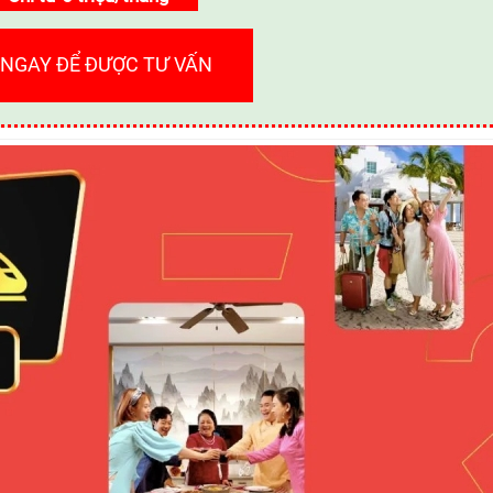
 NGAY ĐỂ ĐƯỢC TƯ VẤN