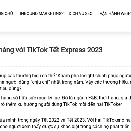
NG CHỦ
INBOUND MARKETING
DỊCH VỤ SEO
VẬN HÀNH WEB
hàng với TikTok Tết Express 2023
iúp các thương hiệu có thể “Khám phá Insight chinh phục ngườ
mà người dùng “chịu chi” nhất trong năm. Vậy các thương hiệu,
tiêu dùng?
hàng sở hữu sức mua kỷ lục. Đó là ngành F&B, thời trang, gia 
 rõ thêm xu hướng người dùng TikTok mời đến hai TikToker
a mình trong ngày Tết 2022 và Tết 2023. Với hai TikToker ở ha
 cho người xem thấy được sự khác biệt trong cách họ phát triển 