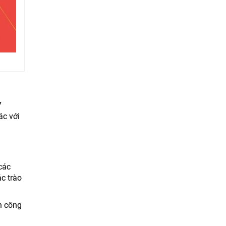
7
ác với
 các
c trào
nh công