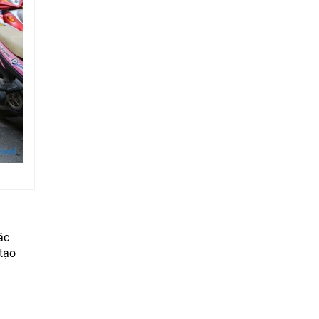
ác
 tạo