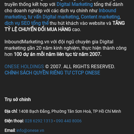
truyền thống kết hợp với
Digital Marketing
tổng thể dành
cho doanh nghiệp với các dịch vụ chính như
Inbound
marketing
,
tư vấn Digital marketing
,
Content marketing
,
dịch vụ SEO tổng thể
thu hút khách vào website và
TĂNG
TỶ LỆ CHUYỂN ĐỔI MUA HÀNG
cao.
InboundMarketing.vn với đội ngũ chuyên gia Digital
marketing gần 20 năm kinh nghiệm, thực hiện thành công
hơn
100 dự án mỗi năm liên tục từ năm 2007.
ONESE HOLDINGS
© 2007. ALL RIGHTS RESERVED.
CHÍNH SÁCH QUYỀN RIÊNG TƯ CTCP ONESE
Trụ sở chính
Địa chỉ
: 140B Bạch Đằng, Phường Tân Sơn Hoà, TP Hồ Chí Minh
Điện thoại
:
028 6292 1313
-
090 440 8006
Email
:
info@onese.vn