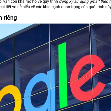
ỏ, vẫn còn khá mơ hồ về quy trình
đăng ký sử dụng gmail theo t
hi tiết và dễ hiểu về các khía cạnh quan trọng của quá trình này
n riêng