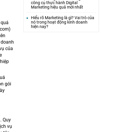
công cụ thực hành Digital
Marketing hiệu quả mới nhất
Hiểu rõ Marketing là gì? Vai trò của
nó trong hoạt động kinh doanh
 quá
hiện nay?
y.com)
tên
n doanh
 vụ của
e
hiệp
quá
ọn gói
này
g. Quy
ịch vụ