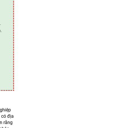
.
c.
nghiệp
 có địa
ện rằng