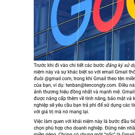
Trước khi đi vào chi tiết các bước
đăng ký sử dụ
niệm này và sự khác biệt so với email Gmail th
đuôi @gmail.com, trong khi Gmail theo tên miề
của bạn, ví dụ: tenban@tencongty.com. Điều nà
ảnh thương hiệu đồng nhất và mạnh mẽ. Gmail 
được nâng cấp thêm về tính năng, bảo mật và k
nghiệp sẽ yêu cầu bạn trả phí để sử dụng các 
với giá trị mà nó mang lại.
Việc làm quen với khái niệm này là bước đầu ti
chọn phù hợp cho doanh nghiệp. Đừng nên nhầm
miền riêng. Chúng có chung một “gốc” là Gmail