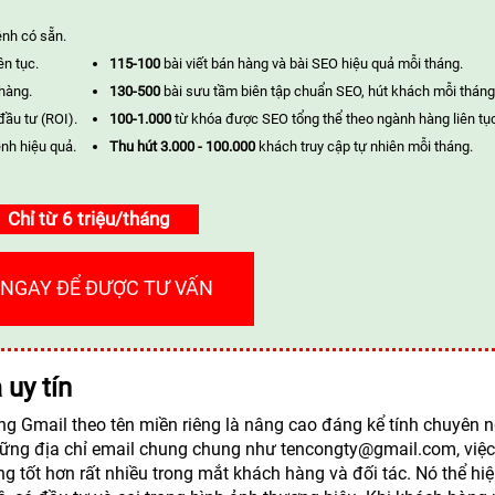
ênh có sẵn.
ên tục.
115-100
bài viết bán hàng và bài SEO hiệu quả mỗi tháng.
 hàng.
130-500
bài sưu tầm biên tập chuẩn SEO, hút khách mỗi tháng
đầu tư (ROI).
100-1.000
từ khóa được SEO tổng thể theo ngành hàng liên tụ
nh hiệu quả.
Thu hút 3.000 - 100.000
khách truy cập tự nhiên mỗi tháng.
Chỉ từ 6 triệu/tháng
 NGAY ĐỂ ĐƯỢC TƯ VẤN
uy tín
ụng Gmail theo tên miền riêng là nâng cao đáng kể tính chuyên 
hững địa chỉ email chung chung như tencongty@gmail.com, việc
 tốt hơn rất nhiều trong mắt khách hàng và đối tác. Nó thể hi