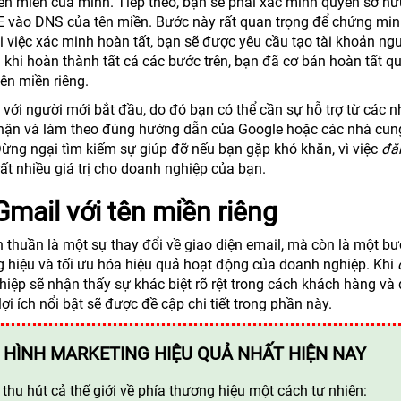
ên miền của mình. Tiếp theo, bạn sẽ phải xác minh quyền sở hữ
vào DNS của tên miền. Bước này rất quan trọng để chứng min
i việc xác minh hoàn tất, bạn sẽ được yêu cầu tạo tài khoản ng
u khi hoàn thành tất cả các bước trên, bạn đã cơ bản hoàn tất qu
ên miền riêng.
i với người mới bắt đầu, do đó bạn có thể cần sự hỗ trợ từ các n
 thận và làm theo đúng hướng dẫn của Google hoặc các nhà cun
Đừng ngại tìm kiếm sự giúp đỡ nếu bạn gặp khó khăn, vì việc
đă
ất nhiều giá trị cho doanh nghiệp của bạn.
Gmail với tên miền riêng
 thuần là một sự thay đổi về giao diện email, mà còn là một bư
g hiệu và tối ưu hóa hiệu quả hoạt động của doanh nghiệp. Khi
hiệp sẽ nhận thấy sự khác biệt rõ rệt trong cách khách hàng và 
i ích nổi bật sẽ được đề cập chi tiết trong phần này.
 HÌNH MARKETING HIỆU QUẢ NHẤT HIỆN NAY
hu hút cả thế giới về phía thương hiệu một cách tự nhiên: