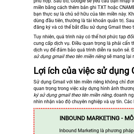
phù hợp. Sau đó, Google sẽ yêu cầu bạn nhập t
miền bằng cách thêm bản ghi TXT hoặc CNAME 
bạn thực sự là chủ sở hữu của tên miền này. Kh
dùng đầu tiên, thường là tài khoản quản trị. Sa
đăng ký và có thể bắt đầu sử dụng Gmail theo t
Tuy nhiên, quá trình này có thể hơi phức tạp đố
cung cấp dịch vụ. Điều quan trọng là phải cẩn
dịch vụ để đảm bảo quá trình diễn ra suôn sẻ. 
sử dụng gmail theo tên miền riêng
sẽ mang lại r
Lợi ích của việc sử dụng 
Sử dụng Gmail với tên miền riêng không chỉ đơn
quan trọng trong việc xây dựng hình ảnh thươn
ký sử dụng gmail theo tên miền riêng
, doanh ng
nhìn nhận vào độ chuyên nghiệp và uy tín. Các lợ
INBOUND MARKETING - MÔ
Inbound Marketing là phương pháp t