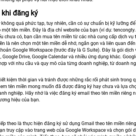
 khi đăng ký
không quá phức tạp, tuy nhiên, cần có sự chuẩn bị kỹ lưỡng để
có một tên miền. Đây là địa chỉ website của bạn (ví dụ: tencongt
u chưa có, bạn cần mua tên miền từ các nhà cung cấp dịch vụ 
iền là nên chọn một tên miền dễ nhớ, ngắn gọn và liên quan đế
khoản Google Workspace (trước đây là G Suite). Đây là gói dịch
 Google Drive, Google Calendar và nhiều ứng dụng khác. Googl
hợp với nhu cầu và quy mô của từng doanh nghiệp, từ doanh ng
tiết kiệm thời gian và tránh được những rắc rối phát sinh trong 
ra xem tên miền mong muốn đã được đăng ký hay chưa và lựa ch
h nghiệp. Hãy nhớ là việc đăng ký email theo tên miền riêng 
hương hiệu của bạn.
tiếp theo là thực hiện đăng ký sử dụng Gmail theo tên miền riên
bạn truy cập vào trang web của Google Workspace và chọn gói d