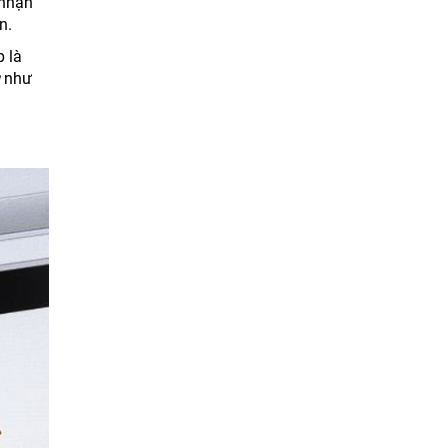
 nhận
n.
p là
như