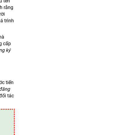
u tên
h rằng
ười
á trình
hà
g cấp
ng ký
ớc tiến
đăng
đối tác