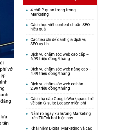
4 chữ P quan trọng trong
Marketing
Cách học viết content chuẩn SEO
hiệu quả
Các tiêu chí để đánh giá dịch vụ
SEO uy tín
Dịch vụ chăm sóc web cao cấp –
6,99 triệu đồng/tháng
ái
phí với
Dịch vụ chăm sóc web nâng cao –
4,49 triệu đồng/tháng
iệp
hình
Dịch vụ chăm sóc web cơ bản –
ưng
2,99 triệu đồng/tháng
oanh
Cách hạ cấp Google Workspace trở
g đáng
về bản G-suite Legacy miễn phí
Nắm rõ ngay xu hướng Marketing
 lựa
trên TikTok hot hiện nay
o tên
Khái niệm Digital Marketing và các