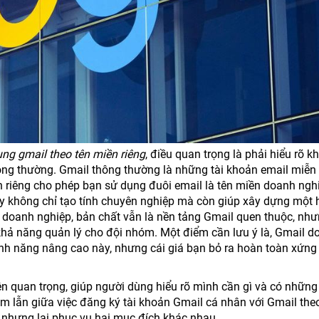
ng gmail theo tên miền riêng
, điều quan trọng là phải hiểu rõ kh
ông thường. Gmail thông thường là những tài khoản email miễn 
n riêng cho phép bạn sử dụng đuôi email là tên miền doanh ngh
y không chỉ tạo tính chuyên nghiệp mà còn giúp xây dựng một 
doanh nghiệp, bản chất vẫn là nền tảng Gmail quen thuộc, nh
hả năng quản lý cho đội nhóm. Một điểm cần lưu ý là, Gmail d
tính năng nâng cao này, nhưng cái giá bạn bỏ ra hoàn toàn xứn
ên quan trọng, giúp người dùng hiểu rõ mình cần gì và có những
 lẫn giữa việc đăng ký tài khoản Gmail cá nhân với Gmail the
 nhưng lại phục vụ hai mục đích khác nhau.