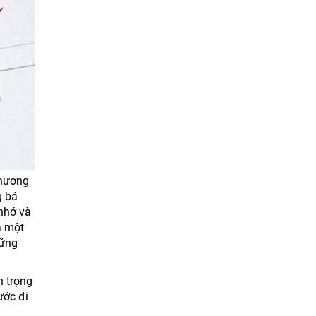
thương
g bá
nhớ và
a một
hững
n trọng
ước đi