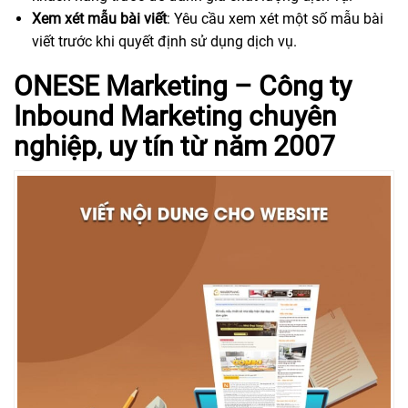
Xem xét mẫu bài viết
: Yêu cầu xem xét một số mẫu bài
viết trước khi quyết định sử dụng dịch vụ.
ONESE Marketing – Công ty
Inbound Marketing chuyên
nghiệp, uy tín từ năm 2007