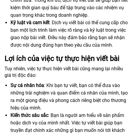
chỉnh sửa. Trong khi đó, dịch vụ viết bài sẽ giúp bạn tiết
kiệm thời gian quý báu để tập trung vào các nhiệm vụ
quan trọng khác trong doanh nghiệp.
Kỷ luật và cam kết
: Dịch vụ viết bài có thể cung cấp cho
bạn một lịch trình làm việc rõ ràng và kỷ luật trong việc
giao nộp bài viết. Điều này đảm bảo rằng bạn sẽ nhận
được nội dung đúng hạn theo yêu cầu của mình.
Lợi ích của việc tự thực hiện viết bài
Tuy nhiên, việc tự thực hiện viết bài cũng mang lại nhiều
giá trị độc đáo:
Sự cá nhân hóa
: Khi bạn tự viết, bạn có thể đưa vào
những trải nghiệm và quan điểm cá nhân của mình, tạo
ra một giọng điệu và phong cách riêng biệt cho thương
hiệu của mình.
Kiến thức sâu sắc
: Bạn là người am hiểu về sản phẩm
hoặc dịch vụ của mình nhất. Việc tự viết bài giúp bạn
truyền đạt chính xác những gì bạn muốn nói tới khách