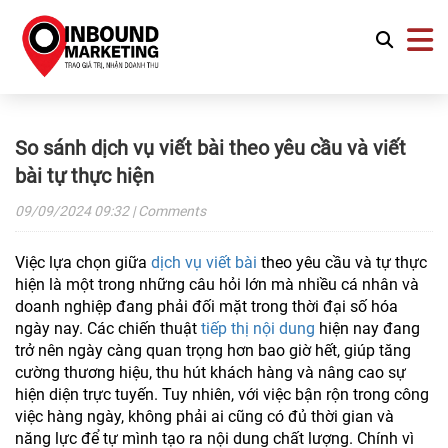
So sánh dịch vụ viết bài theo yêu cầu và viết
bài tự thực hiện
09/09/2024
09:32
| Comments
Việc lựa chọn giữa
dịch vụ viết bài
theo yêu cầu và tự thực
hiện là một trong những câu hỏi lớn mà nhiều cá nhân và
doanh nghiệp đang phải đối mặt trong thời đại số hóa
ngày nay. Các chiến thuật
tiếp thị nội dung
hiện nay đang
trở nên ngày càng quan trọng hơn bao giờ hết, giúp tăng
cường thương hiệu, thu hút khách hàng và nâng cao sự
hiện diện trực tuyến. Tuy nhiên, với việc bận rộn trong công
việc hàng ngày, không phải ai cũng có đủ thời gian và
năng lực để tự mình tạo ra nội dung chất lượng. Chính vì