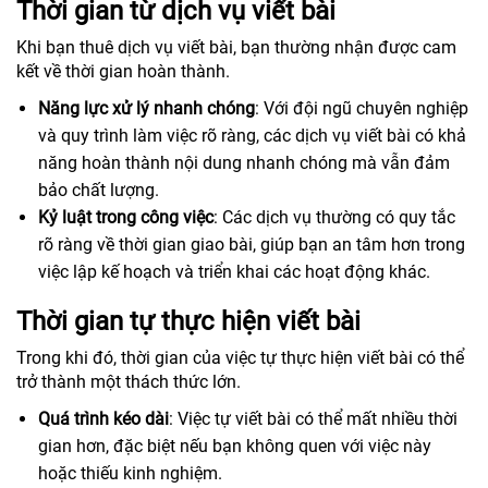
Thời gian từ dịch vụ viết bài
Khi bạn thuê dịch vụ viết bài, bạn thường nhận được cam
kết về thời gian hoàn thành.
Năng lực xử lý nhanh chóng
: Với đội ngũ chuyên nghiệp
và quy trình làm việc rõ ràng, các dịch vụ viết bài có khả
năng hoàn thành nội dung nhanh chóng mà vẫn đảm
bảo chất lượng.
Kỷ luật trong công việc
: Các dịch vụ thường có quy tắc
rõ ràng về thời gian giao bài, giúp bạn an tâm hơn trong
việc lập kế hoạch và triển khai các hoạt động khác.
Thời gian tự thực hiện viết bài
Trong khi đó, thời gian của việc tự thực hiện viết bài có thể
trở thành một thách thức lớn.
Quá trình kéo dài
: Việc tự viết bài có thể mất nhiều thời
gian hơn, đặc biệt nếu bạn không quen với việc này
hoặc thiếu kinh nghiệm.