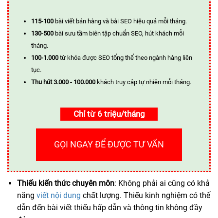
115-100
bài viết bán hàng và bài SEO hiệu quả mỗi tháng.
130-500
bài sưu tầm biên tập chuẩn SEO, hút khách mỗi
tháng.
100-1.000
từ khóa được SEO tổng thể theo ngành hàng liên
tục.
Thu hút 3.000 - 100.000
khách truy cập tự nhiên mỗi tháng.
Chỉ từ 6 triệu/tháng
GỌI NGAY ĐỂ ĐƯỢC TƯ VẤN
Thiếu kiến thức chuyên môn
: Không phải ai cũng có khả
năng
viết nội dung
chất lượng. Thiếu kinh nghiệm có thể
dẫn đến bài viết thiếu hấp dẫn và thông tin không đầy