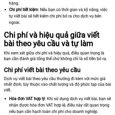
hàng.
Chi phí tiết kiệm
: Nếu bạn có thời gian và kỹ năng, việc
tự viết bài sẽ tiết kiệm chi phí bỏ ra cho dịch vụ bên
ngoài.
Chi phí và hiệu quả giữa viết
bài theo yêu cầu và tự làm
Khi xem xét giữa chi phí và hiệu quả, điều quan trọng là
bạn cần đánh giá tổng thể chứ không chỉ là số tiền bỏ ra.
Chi phí viết bài theo yêu cầu
Dịch vụ viết bài theo yêu cầu thường đi kèm với mức giá
nhất định, tùy thuộc vào chất lượng và độ phức tạp của bài
viết.
Hóa đơn VAT hợp lý
: Khi sử dụng dịch vụ viết bài, bạn sẽ
nhận được hóa đơn VAT hợp lệ, điều này rất quan trọng
nếu bạn cần hạch toán chi phí cho doanh nghiệp.