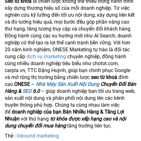
Seo từ khoá
là chiến lược không thể thiếu trong hành trình
xây dựng thương hiệu số của mỗi doanh nghiệp. Từ việc
nghiên cứu kỹ lưỡng đến tối ưu nội dung, xây dựng liên kết
và đo lường hiệu quả, mọi bước đều góp phần nâng cao
thứ hạng, tăng lượng truy cập và chuyển đổi khách hàng.
Đồng hành cùng các xu hướng mới như AI Search, doanh
nghiệp có thể tạo ra lợi thế cạnh tranh bền vững. Với hơn
20 năm kinh nghiệm, ONESE Marketing tự hào là đối tác
cung cấp
dịch vụ marketing
chuyên nghiệp, đồng hành
cùng nhiều doanh nghiệp tiêu biểu như chotot.com,
carpla.vn, TTC Đặng Huỳnh, giúp bạn chinh phục Google
và mở rộng thị trường bằng chiến lược
seo từ khoá
đỉnh
cao.
ONESE
–
Nhà Máy Sản Xuất Nội Dung
Chuyển Đổi Bán
Hàng &
SEO
6.0
– giúp doanh nghiệp bạn tối ưu trang web,
sản xuất nội dung và phân phối nội dung lên các kênh
truyền thông phù hợp. Chúng ta cùng nhau làm việc
để
doanh nghiệp của bạn Bán Nhiều Hàng & Tăng Lợi
Nhuận
với thứ hạng
từ khóa được xếp hạng cao và nội
dung chuyển đổi mua hàng
tăng trưởng liên tục.
Thẻ :
Inbound marketing