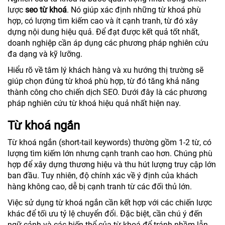
lược
seo từ khoá
. Nó giúp xác định những từ khoá phù
hợp, có lượng tìm kiếm cao và ít cạnh tranh, từ đó xây
dựng nội dung hiệu quả. Để đạt được kết quả tốt nhất,
doanh nghiệp cần áp dụng các phương pháp nghiên cứu
đa dạng và kỹ lưỡng.
Hiểu rõ về tâm lý khách hàng và xu hướng thị trường sẽ
giúp chọn đúng từ khoá phù hợp, từ đó tăng khả năng
thành công cho chiến dịch SEO. Dưới đây là các phương
pháp nghiên cứu từ khoá hiệu quả nhất hiện nay.
Từ khoá ngắn
Từ khoá ngắn (short-tail keywords) thường gồm 1-2 từ, có
lượng tìm kiếm lớn nhưng cạnh tranh cao hơn. Chúng phù
hợp để xây dựng thương hiệu và thu hút lượng truy cập lớn
ban đầu. Tuy nhiên, độ chính xác về ý định của khách
hàng không cao, dễ bị cạnh tranh từ các đối thủ lớn.
Việc sử dụng từ khoá ngắn cần kết hợp với các chiến lược
khác để tối ưu tỷ lệ chuyển đổi. Đặc biệt, cần chú ý đến
ngữ cảnh và các biến thể của từ khoá để tránh nhầm lẫn