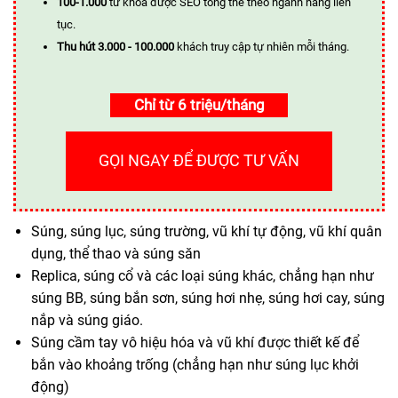
100-1.000
từ khóa được SEO tổng thể theo ngành hàng liên
tục.
Thu hút 3.000 - 100.000
khách truy cập tự nhiên mỗi tháng.
Chỉ từ 6 triệu/tháng
GỌI NGAY ĐỂ ĐƯỢC TƯ VẤN
Súng, súng lục, súng trường, vũ khí tự động, vũ khí quân
dụng, thể thao và súng săn
Replica, súng cổ và các loại súng khác, chẳng hạn như
súng BB, súng bắn sơn, súng hơi nhẹ, súng hơi cay, súng
nắp và súng giáo.
Súng cầm tay vô hiệu hóa và vũ khí được thiết kế để
bắn vào khoảng trống (chẳng hạn như súng lục khởi
động)