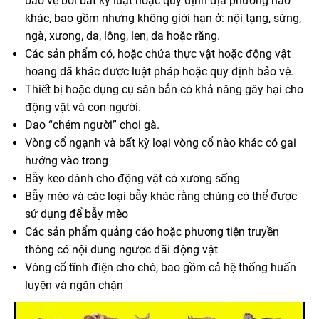
bảo vệ bởi bất kỳ luật hoặc quy định địa phương nào
khác, bao gồm nhưng không giới hạn ở: nội tạng, sừng,
ngà, xương, da, lông, len, da hoặc răng.
Các sản phẩm có, hoặc chứa thực vật hoặc động vật
hoang dã khác được luật pháp hoặc quy định bảo vệ.
Thiết bị hoặc dụng cụ săn bắn có khả năng gây hại cho
động vật và con người.
Dao “chém người” chọi gà.
Vòng cổ ngạnh và bất kỳ loại vòng cổ nào khác có gai
hướng vào trong
Bẫy keo dành cho động vật có xương sống
Bẫy mèo và các loại bẫy khác rằng chúng có thể được
sử dụng để bẫy mèo
Các sản phẩm quảng cáo hoặc phương tiện truyền
thông có nội dung ngược đãi động vật
Vòng cổ tĩnh điện cho chó, bao gồm cả hệ thống huấn
luyện và ngăn chặn