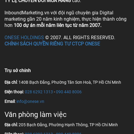
TỶ LỆ CHUYỂN ĐỔI MUA HÀNG
cao.
InboundMarketing.vn với đội ngũ chuyên gia Digital
marketing gần 20 năm kinh nghiệm, thực hiện thành công
hơn
100 dự án mỗi năm liên tục từ năm 2007.
ONESE HOLDINGS
© 2007. ALL RIGHTS RESERVED.
CHÍNH SÁCH QUYỀN RIÊNG TƯ CTCP ONESE
Trụ sở chính
Địa chỉ
: 140B Bạch Đằng, Phường Tân Sơn Hoà, TP Hồ Chí Minh
Điện thoại
:
028 6292 1313
-
090 440 8006
Email
:
info@onese.vn
Văn phòng làm việc
Địa chỉ:
205 Bạch Đằng, Phường Hạnh Thông, TP Hồ Chí Minh