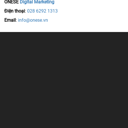
ONESE
Digital Marketing
Điện thoại
:
028 6292 1313
Email
:
info@onese.vn