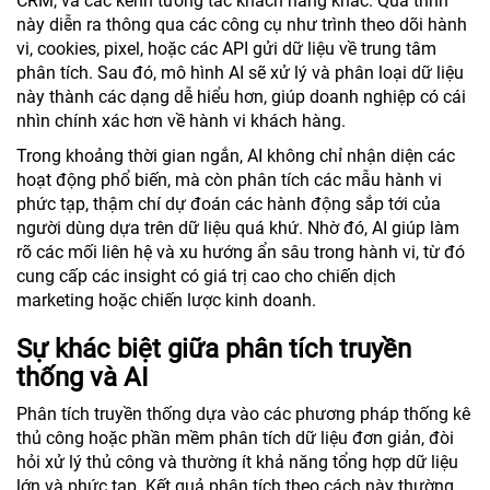
CRM, và các kênh tương tác khách hàng khác. Quá trình
này diễn ra thông qua các công cụ như trình theo dõi hành
vi, cookies, pixel, hoặc các API gửi dữ liệu về trung tâm
phân tích. Sau đó, mô hình AI sẽ xử lý và phân loại dữ liệu
này thành các dạng dễ hiểu hơn, giúp doanh nghiệp có cái
nhìn chính xác hơn về hành vi khách hàng.
Trong khoảng thời gian ngắn, AI không chỉ nhận diện các
hoạt động phổ biến, mà còn phân tích các mẫu hành vi
phức tạp, thậm chí dự đoán các hành động sắp tới của
người dùng dựa trên dữ liệu quá khứ. Nhờ đó, AI giúp làm
rõ các mối liên hệ và xu hướng ẩn sâu trong hành vi, từ đó
cung cấp các insight có giá trị cao cho chiến dịch
marketing hoặc chiến lược kinh doanh.
Sự khác biệt giữa phân tích truyền
thống và AI
Phân tích truyền thống dựa vào các phương pháp thống kê
thủ công hoặc phần mềm phân tích dữ liệu đơn giản, đòi
hỏi xử lý thủ công và thường ít khả năng tổng hợp dữ liệu
lớn và phức tạp. Kết quả phân tích theo cách này thường