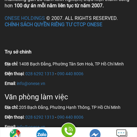
hơn
100 dự án mỗi năm liên tục từ năm 2007.
ONESE HOLDINGS
© 2007. ALL RIGHTS RESERVED.
CHÍNH SÁCH QUYỀN RIÊNG TƯ CTCP ONESE
Trụ sở chính
Địa chỉ
: 140B Bạch Đằng, Phường Tân Sơn Hoà, TP Hồ Chí Minh
Điện thoại
:
028 6292 1313
-
090 440 8006
Email
:
info@onese.vn
Văn phòng làm việc
Địa chỉ:
205 Bạch Đằng, Phường Hạnh Thông, TP Hồ Chí Minh
Điện thoại
:
028 6292 1313
-
090 440 8006
Email:
info@onese.vn