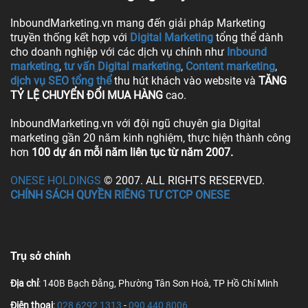
InboundMarketing.vn mang đến giải pháp Marketing
truyền thống kết hợp với
Digital Marketing
tổng thể dành
cho doanh nghiệp với các dịch vụ chính như
Inbound
marketing
,
tư vấn Digital marketing
,
Content marketing
,
dịch vụ SEO tổng thể
thu hút khách vào website và
TĂNG
TỶ LỆ CHUYỂN ĐỔI MUA HÀNG
cao.
InboundMarketing.vn với đội ngũ chuyên gia Digital
marketing gần 20 năm kinh nghiệm, thực hiện thành công
hơn
100 dự án mỗi năm liên tục từ năm 2007.
ONESE HOLDINGS
© 2007. ALL RIGHTS RESERVED.
CHÍNH SÁCH QUYỀN RIÊNG TƯ CTCP ONESE
Trụ sở chính
Địa chỉ
: 140B Bạch Đằng, Phường Tân Sơn Hoà, TP Hồ Chí Minh
Điện thoại
:
028 6292 1313
-
090 440 8006