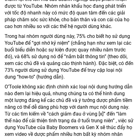
được từ YouTube. Nhóm nhân khẩu học đang phát triển
với tốc độ nhanh này có mức độ quan tâm đến các giải
pháp chăm sóc sức khỏe, cho bản thân và con cái của họ
cao hơn nhiều so với các thế hệ người dùng khác.
Trong hai nhóm người dùng này, 75% cho biết họ sử dụng
YouTube để “gợi nhớ kỷ niệm” (chẳng hạn như xem lại các
buổi biểu diễn hoặc sự kiện được quay nhiều năm trước
đó), và 68% sử dụng nó để “nắm bắt thông tin” (theo dõi,
xem các chủ đề và quảng cáo thịnh hành). Đặc biệt, có đến
73% người dùng sử dụng YouTube để truy cập loại nội
dung “how-to” (hướng dẫn).
O’Toole không xác định chính xác loại nội dung hướng dẫn
nào đem lại hiệu quả, nhưng chúng ta có thể hình dung
một lượng đáng kể các chủ đề và ý tưởng dược phẩm tiềm
năng có thể dễ dàng phù hợp với danh mục nội dung này.
Từ các tìm kiếm về “cách giảm đau ở vùng [x]” đến “làm
thế nào để cải thiện tình trạng da ở tuổi trung niên” , việc sử
dụng YouTube của Baby Boomers và Gen X sẽ thúc đẩy họ
xem video về dược phẩm nhiều hơn bất kỳ nhóm nhân