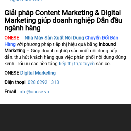
Giải pháp Content Marketing & Digital
Marketing giúp doanh nghiệp Dẫn đầu
ngành hàng
ONESE
–
Nhà Máy Sản Xuất Nội Dung
Chuyển Đổi Bán
Hàng
với phương pháp tiếp thị hiệu quả bằng
Inbound
Marketing
– Giúp doanh nghiệp sản xuất nội dung hấp
dẫn, thu hút khách hàng qua việc phân phối nội dung đúng
kênh. Tối ưu các nền tảng
tiếp thị trực tuyến
sẵn có.
ONESE
Digital Marketing
Điện thoại
:
028 6292 1313
Email
:
info@onese.vn