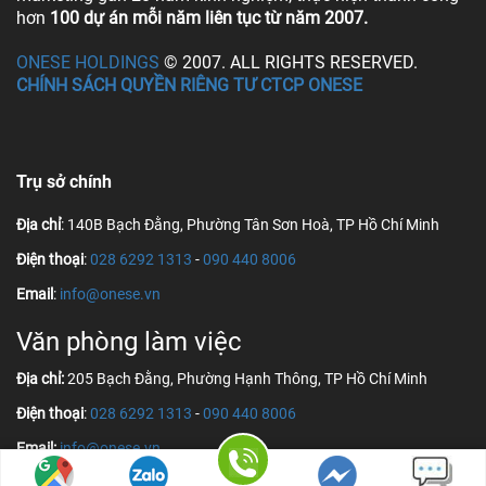
hơn
100 dự án mỗi năm liên tục từ năm 2007.
ONESE HOLDINGS
© 2007. ALL RIGHTS RESERVED.
CHÍNH SÁCH QUYỀN RIÊNG TƯ CTCP ONESE
Trụ sở chính
Địa chỉ
: 140B Bạch Đằng, Phường Tân Sơn Hoà, TP Hồ Chí Minh
Điện thoại
:
028 6292 1313
-
090 440 8006
Email
:
info@onese.vn
Văn phòng làm việc
Địa chỉ:
205 Bạch Đằng, Phường Hạnh Thông, TP Hồ Chí Minh
Điện thoại
:
028 6292 1313
-
090 440 8006
Email:
info@onese.vn