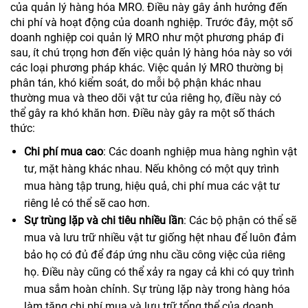
của quản lý hàng hóa MRO. Điều này gây ảnh hưởng đến
chi phí và hoạt động của doanh nghiệp. Trước đây, một số
doanh nghiệp coi quản lý MRO như một phương pháp đi
sau, ít chú trọng hơn đến việc quản lý hàng hóa này so với
các loại phương pháp khác. Việc quản lý MRO thường bị
phân tán, khó kiểm soát, do mỗi bộ phận khác nhau
thường mua và theo dõi vật tư của riêng họ, điều này có
thể gây ra khó khăn hơn. Điều này gây ra một số thách
thức:
Chi phí mua cao
: Các doanh nghiệp mua hàng nghìn vật
tư, mặt hàng khác nhau. Nếu không có một quy trình
mua hàng tập trung, hiệu quả, chi phí mua các vật tư
riêng lẻ có thể sẽ cao hơn.
Sự trùng lặp và chi tiêu nhiều lần
: Các bộ phận có thể sẽ
mua và lưu trữ nhiều vật tư giống hệt nhau để luôn đảm
bảo họ có đủ để đáp ứng nhu cầu công việc của riêng
họ. Điều này cũng có thể xảy ra ngay cả khi có quy trình
mua sắm hoàn chỉnh. Sự trùng lặp này trong hàng hóa
làm tăng chi phí mua và lưu trữ tổng thể của doanh