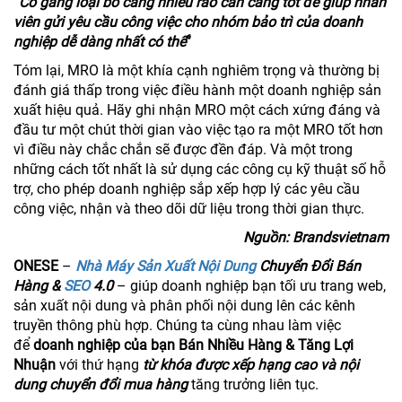
“
Cố gắng loại bỏ càng nhiều rào cản càng tốt để giúp nhân
viên gửi yêu cầu công việc cho nhóm bảo trì của doanh
nghiệp dễ dàng nhất có thế
”
Tóm lại, MRO là một khía cạnh nghiêm trọng và thường bị
đánh giá thấp trong việc điều hành một doanh nghiệp sản
xuất hiệu quả. Hãy ghi nhận MRO một cách xứng đáng và
đầu tư một chút thời gian vào việc tạo ra một MRO tốt hơn
vì điều này chắc chắn sẽ được đền đáp. Và một trong
những cách tốt nhất là sử dụng các công cụ kỹ thuật số hỗ
trợ, cho phép doanh nghiệp sắp xếp hợp lý các yêu cầu
công việc, nhận và theo dõi dữ liệu trong thời gian thực.
Nguồn: Brandsvietnam
ONESE
–
Nhà Máy Sản Xuất Nội Dung
Chuyển Đổi Bán
Hàng &
SEO
4.0
– giúp doanh nghiệp bạn tối ưu trang web,
sản xuất nội dung và phân phối nội dung lên các kênh
truyền thông phù hợp. Chúng ta cùng nhau làm việc
để
doanh nghiệp của bạn Bán Nhiều Hàng & Tăng Lợi
Nhuận
với thứ hạng
từ khóa được xếp hạng cao và nội
dung chuyển đổi mua hàng
tăng trưởng liên tục.