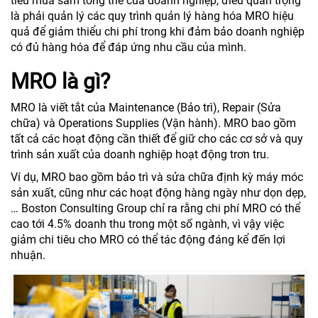
tiêu mua sắm tổng thể của doanh nghiệp, điều quan trọng
là phải quản lý các quy trình quản lý hàng hóa MRO hiệu
quả để giảm thiểu chi phí trong khi đảm bảo doanh nghiệp
có đủ hàng hóa để đáp ứng nhu cầu của mình.
MRO là gì?
MRO là viết tắt của Maintenance (Bảo trì), Repair (Sửa
chữa) và Operations Supplies (Vận hành). MRO bao gồm
tất cả các hoạt động cần thiết để giữ cho các cơ sở và quy
trình sản xuất của doanh nghiệp hoạt động trơn tru.
Ví dụ, MRO bao gồm bảo trì và sửa chữa định kỳ máy móc
sản xuất, cũng như các hoạt động hàng ngày như dọn dẹp,
… Boston Consulting Group chỉ ra rằng chi phí MRO có thể
cao tới 4.5% doanh thu trong một số ngành, vì vậy việc
giảm chi tiêu cho MRO có thể tác động đáng kể đến lợi
nhuận.