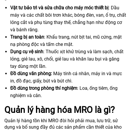
Vật tư bảo trì và sửa chữa cho máy móc thiết bị
: Dầu
máy và các chất bôi trơn khác, bóng đèn, van, ổ trụ, chất
lỏng cắt và phụ tùng thay thế, chẳng hạn như động cơ
và bánh răng.
Trang bị an toàn
: Khẩu trang, nút bịt tai, mũ cứng, mặt
nạ phòng độc và tấm che mặt.
Dụng cụ vệ sinh
: Thuốc xịt khử trùng và làm sạch, chất
lỏng, giẻ lau, xô, chổi, giẻ lau và khăn lau bụi và găng
tay dùng một lần.
Đồ dùng văn phòng:
Máy tính cá nhân, máy in và mực
in, đồ đạc, giấy, bút và bút chì.
Đồ dùng trong phòng thí nghiệm
: Loa, ống tiêm, ống
nghiệm và cân.
Quản lý hàng hóa MRO là gì?
Quản lý hàng tồn khi MRO đòi hỏi phải mua, lưu trữ, sử
dụng và bổ sung đầy đủ các sản phẩm cần thiết của kho