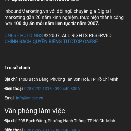
InboundMarketing.vn với đội ngũ chuyên gia Digital
marketing gần 20 năm kinh nghiệm, thực hiện thành công
hơn
100 dự án mỗi năm liên tục từ năm 2007.
ONESE HOLDINGS
© 2007. ALL RIGHTS RESERVED.
CHÍNH SÁCH QUYỀN RIÊNG TƯ CTCP ONESE
Trụ sở chính
Địa chỉ
: 140B Bạch Đằng, Phường Tân Sơn Hoà, TP Hồ Chí Minh
Điện thoại
:
028 6292 1313
-
090 440 8006
Email
:
info@onese.vn
Văn phòng làm việc
Địa chỉ:
205 Bạch Đằng, Phường Hạnh Thông, TP Hồ Chí Minh
Điện thoại
:
028 6292 1313
-
090 440 8006