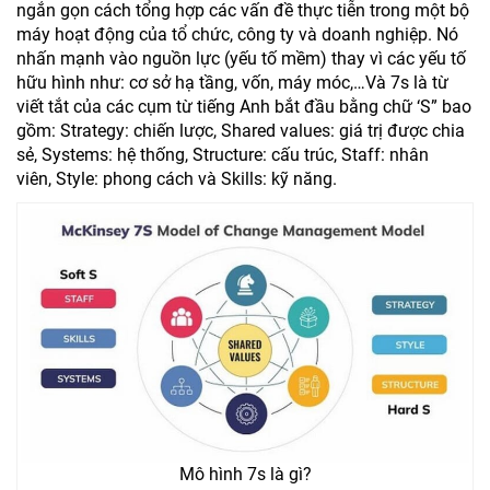
ngắn gọn cách tổng hợp các vấn đề thực tiễn trong một bộ
máy hoạt động của tổ chức, công ty và doanh nghiệp. Nó
nhấn mạnh vào nguồn lực (yếu tố mềm) thay vì các yếu tố
hữu hình như: cơ sở hạ tầng, vốn, máy móc,…Và 7s là từ
viết tắt của các cụm từ tiếng Anh bắt đầu bằng chữ ‘S” bao
gồm: Strategy: chiến lược, Shared values: giá trị được chia
sẻ, Systems: hệ thống, Structure: cấu trúc, Staff: nhân
viên, Style: phong cách và Skills: kỹ năng.
Mô hình 7s là gì?