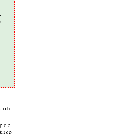
.
c.
âm trí
p gia
be
do