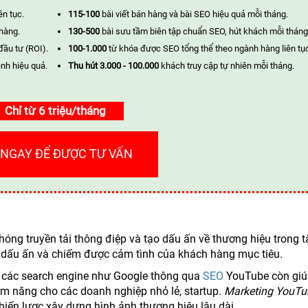
ên tục.
115-100
bài viết bán hàng và bài SEO hiệu quả mỗi tháng.
 hàng.
130-500
bài sưu tầm biên tập chuẩn SEO, hút khách mỗi tháng
đầu tư (ROI).
100-1.000
từ khóa được SEO tổng thể theo ngành hàng liên tụ
nh hiệu quả.
Thu hút 3.000 - 100.000
khách truy cập tự nhiên mỗi tháng.
Chỉ từ 6 triệu/tháng
 NGAY ĐỂ ĐƯỢC TƯ VẤN
óng truyền tải thông điệp và tạo dấu ấn về thương hiệu trong t
dấu ấn và chiếm được cảm tình của khách hàng mục tiêu.
n các search engine như Google thông qua
SEO
YouTube còn giú
ềm năng cho các doanh nghiệp nhỏ lẻ, startup.
Marketing YouTu
hiến lược xây dựng hình ảnh thương hiệu lâu dài.