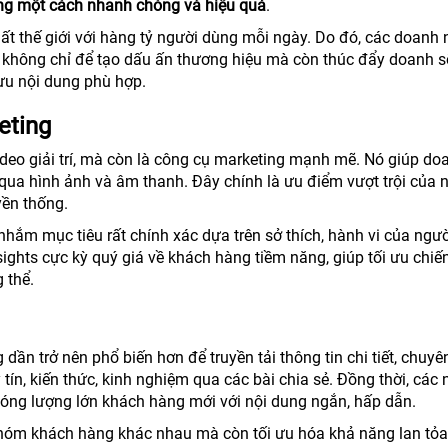
àng một cách nhanh chóng và hiệu quả
.
ất thế giới với hàng tỷ người dùng mỗi ngày. Do đó, các doanh 
, không chỉ để tạo dấu ấn thương hiệu mà còn thúc đẩy doanh 
ưu nội dung phù hợp.
eting
deo giải trí, mà còn là công cụ marketing mạnh mẽ. Nó giúp do
g qua hình ảnh và âm thanh. Đây chính là ưu điểm vượt trội của 
yền thống.
hắm mục tiêu rất chính xác dựa trên sở thích, hành vi của ngư
ights cực kỳ quý giá về khách hàng tiềm năng, giúp tối ưu chiế
 thể.
 dần trở nên phổ biến hơn để truyền tải thông tin chi tiết, chuyê
ín, kiến thức, kinh nghiệm qua các bài chia sẻ. Đồng thời, các 
hóng lượng lớn khách hàng mới với nội dung ngắn, hấp dẫn.
nhóm khách hàng khác nhau mà còn tối ưu hóa khả năng lan tỏa