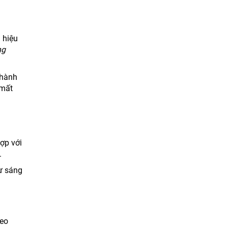
 hiệu
ng
 hành
 mất
hợp với
.
Sự sáng
deo