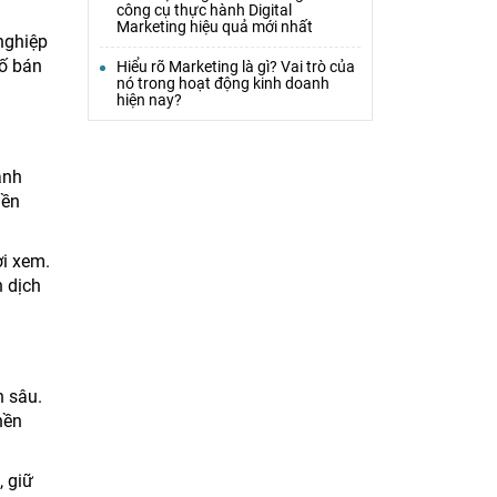
công cụ thực hành Digital
Marketing hiệu quả mới nhất
nghiệp
số bán
Hiểu rõ Marketing là gì? Vai trò của
nó trong hoạt động kinh doanh
hiện nay?
anh
nền
ời xem.
n dịch
n sâu.
nền
, giữ