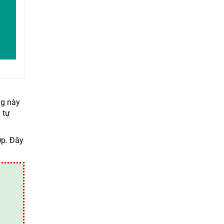
ng này
 tự
ợp. Đây