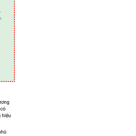
.
c.
hương
 có
 hiệu
phù