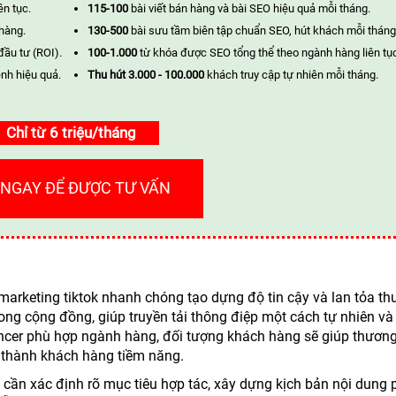
ên tục.
115-100
bài viết bán hàng và bài SEO hiệu quả mỗi tháng.
 hàng.
130-500
bài sưu tầm biên tập chuẩn SEO, hút khách mỗi tháng
đầu tư (ROI).
100-1.000
từ khóa được SEO tổng thể theo ngành hàng liên tụ
nh hiệu quả.
Thu hút 3.000 - 100.000
khách truy cập tự nhiên mỗi tháng.
Chỉ từ 6 triệu/tháng
 NGAY ĐỂ ĐƯỢC TƯ VẤN
c marketing tiktok nhanh chóng tạo dựng độ tin cậy và lan tỏa t
ng cộng đồng, giúp truyền tải thông điệp một cách tự nhiên và
uencer phù hợp ngành hàng, đối tượng khách hàng sẽ giúp thương
 thành khách hàng tiềm năng.
p cần xác định rõ mục tiêu hợp tác, xây dựng kịch bản nội dung 