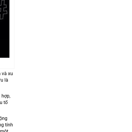
m và xu
u là
 hợp,
u tố
cộng
ng tính
 một.