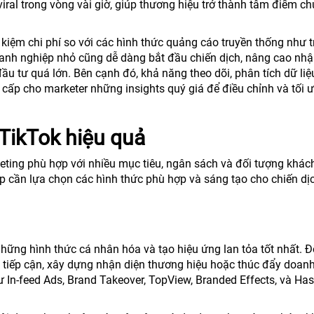
iral trong vòng vài giờ, giúp thương hiệu trở thành tâm điểm ch
 kiệm chi phí so với các hình thức quảng cáo truyền thống như 
oanh nghiệp nhỏ cũng dễ dàng bắt đầu chiến dịch, nâng cao nhậ
u tư quá lớn. Bên cạnh đó, khả năng theo dõi, phân tích dữ li
g cấp cho marketer những insights quý giá để điều chỉnh và tối 
TikTok hiệu quả
keting phù hợp với nhiều mục tiêu, ngân sách và đối tượng khá
p cần lựa chọn các hình thức phù hợp và sáng tạo cho chiến dị
hững hình thức cá nhân hóa và tạo hiệu ứng lan tỏa tốt nhất. Đ
tiếp cận, xây dựng nhận diện thương hiệu hoặc thúc đẩy doanh
In-feed Ads, Brand Takeover, TopView, Branded Effects, và Ha