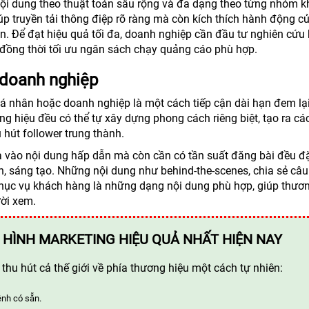
nội dung theo thuật toán sâu rộng và đa dạng theo từng nhóm 
úp truyền tải thông điệp rõ ràng mà còn kích thích hành động c
n. Để đạt hiệu quả tối đa, doanh nghiệp cần đầu tư nghiên cứu 
đồng thời tối ưu ngân sách chạy quảng cáo phù hợp.
/doanh nghiệp
 cá nhân hoặc doanh nghiệp là một cách tiếp cận dài hạn đem lạ
g hiệu đều có thể tự xây dựng phong cách riêng biệt, tạo ra cá
 hút follower trung thành.
a vào nội dung hấp dẫn mà còn cần có tần suất đăng bài đều đ
h, sáng tạo. Những nội dung như behind-the-scenes, chia sẻ câu
phục vụ khách hàng là những dạng nội dung phù hợp, giúp thươ
ười xem.
 HÌNH MARKETING HIỆU QUẢ NHẤT HIỆN NAY
hu hút cả thế giới về phía thương hiệu một cách tự nhiên:
ênh có sẵn.