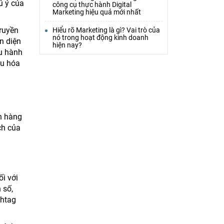
ú ý của
công cụ thực hành Digital
Marketing hiệu quả mới nhất
truyền
Hiểu rõ Marketing là gì? Vai trò của
nó trong hoạt động kinh doanh
n diện
hiện nay?
ệu hành
ưu hóa
ch hàng
ch của
ối với
 số,
shtag