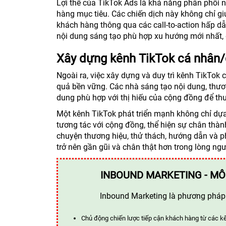
Lợi thế của TikTok Ads là khả năng phân phối 
hàng mục tiêu. Các chiến dịch này không chỉ gi
khách hàng thông qua các call-to-action hấp dẫ
nội dung sáng tạo phù hợp xu hướng mới nhất, 
Xây dựng kênh TikTok cá nhân
Ngoài ra, việc xây dựng và duy trì kênh TikTok
quả bền vững. Các nhà sáng tạo nội dung, thươn
dung phù hợp với thị hiếu của cộng đồng để thu
Một kênh TikTok phát triển mạnh không chỉ dự
tương tác với cộng đồng, thể hiện sự chân thàn
chuyện thương hiệu, thử thách, hướng dẫn và 
trở nên gần gũi và chân thật hơn trong lòng ng
INBOUND MARKETING - MÔ
Inbound Marketing là phương pháp t
Chủ động chiến lược tiếp cận khách hàng từ các k