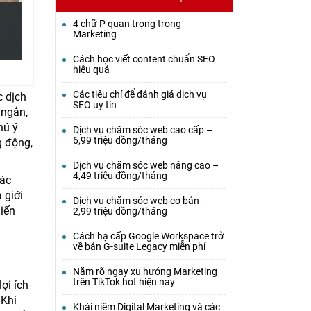
4 chữ P quan trọng trong
Marketing
Cách học viết content chuẩn SEO
hiệu quả
Các tiêu chí để đánh giá dịch vụ
c dịch
SEO uy tín
 ngắn,
hú ý
Dịch vụ chăm sóc web cao cấp –
6,99 triệu đồng/tháng
g động,
Dịch vụ chăm sóc web nâng cao –
4,49 triệu đồng/tháng
các
 giới
Dịch vụ chăm sóc web cơ bản –
hiến
2,99 triệu đồng/tháng
Cách hạ cấp Google Workspace trở
về bản G-suite Legacy miễn phí
Nắm rõ ngay xu hướng Marketing
trên TikTok hot hiện nay
ợi ích
 Khi
Khái niệm Digital Marketing và các