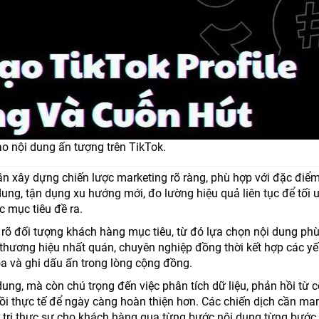
ạo nội dung ấn tượng trên TikTok.
ần xây dựng chiến lược marketing rõ ràng, phù hợp với đặc điể
ung, tận dụng xu hướng mới, đo lường hiệu quả liên tục để tối ư
c mục tiêu đề ra.
h rõ đối tượng khách hàng mục tiêu, từ đó lựa chọn nội dung phù
thương hiệu nhất quán, chuyên nghiệp đồng thời kết hợp các yế
tỏa và ghi dấu ấn trong lòng cộng đồng.
 dung, mà còn chú trọng đến việc phân tích dữ liệu, phản hồi từ 
ồi thực tế để ngày càng hoàn thiện hơn. Các chiến dịch cần ma
á trị thực sự cho khách hàng qua từng bước nội dung từng bước