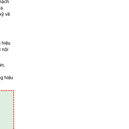
khách
ủa
kỹ về
i hiệu
c nội
ặn,
ng hiệu