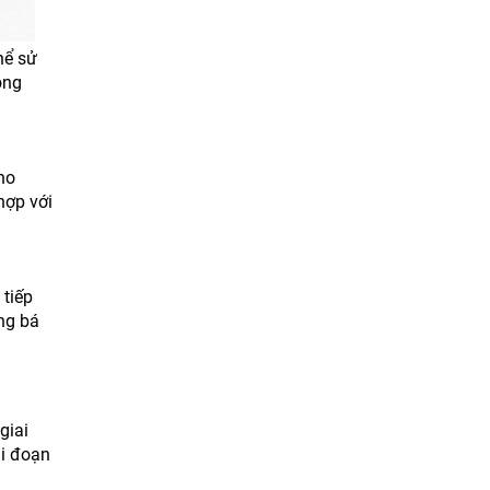
hể sử
òng
ho
hợp với
 tiếp
ng bá
giai
ai đoạn