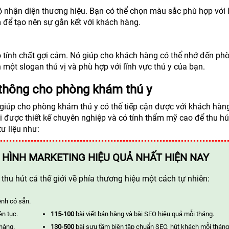
ộ nhận diện thương hiệu. Bạn có thể chọn màu sắc phù hợp với 
 để tạo nên sự gắn kết với khách hàng.
ó tính chất gợi cảm. Nó giúp cho khách hàng có thể nhớ đến ph
ột slogan thú vị và phù hợp với lĩnh vực thú y của bạn.
n thông cho phòng khám thú y
g giúp cho phòng khám thú y có thể tiếp cận được với khách hàn
ải được thiết kế chuyên nghiệp và có tính thẩm mỹ cao để thu hú
ư liệu như:
 HÌNH MARKETING HIỆU QUẢ NHẤT HIỆN NAY
hu hút cả thế giới về phía thương hiệu một cách tự nhiên:
ênh có sẵn.
ên tục.
115-100
bài viết bán hàng và bài SEO hiệu quả mỗi tháng.
 hàng.
130-500
bài sưu tầm biên tập chuẩn SEO, hút khách mỗi tháng