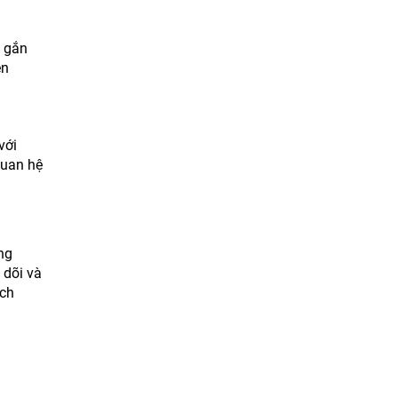
à gắn
ện
với
quan hệ
ng
 dõi và
ạch