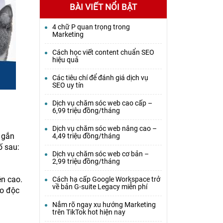
BÀI VIẾT NỔI BẬT
4 chữ P quan trọng trong
Marketing
Cách học viết content chuẩn SEO
hiệu quả
Các tiêu chí để đánh giá dịch vụ
SEO uy tín
Dịch vụ chăm sóc web cao cấp –
6,99 triệu đồng/tháng
Dịch vụ chăm sóc web nâng cao –
 gắn
4,49 triệu đồng/tháng
ố sau:
Dịch vụ chăm sóc web cơ bản –
2,99 triệu đồng/tháng
ện cao.
Cách hạ cấp Google Workspace trở
về bản G-suite Legacy miễn phí
go độc
Nắm rõ ngay xu hướng Marketing
trên TikTok hot hiện nay