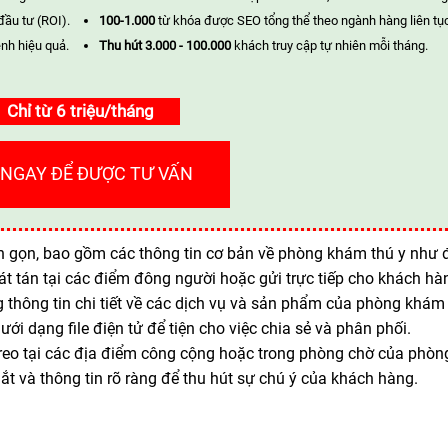
đầu tư (ROI).
100-1.000
từ khóa được SEO tổng thể theo ngành hàng liên tụ
nh hiệu quả.
Thu hút 3.000 - 100.000
khách truy cập tự nhiên mỗi tháng.
Chỉ từ 6 triệu/tháng
 NGAY ĐỂ ĐƯỢC TƯ VẤN
ắn gọn, bao gồm các thông tin cơ bản về phòng khám thú y như đ
hát tán tại các điểm đông người hoặc gửi trực tiếp cho khách hà
thông tin chi tiết về các dịch vụ và sản phẩm của phòng khám 
ới dạng file điện tử để tiện cho việc chia sẻ và phân phối.
 treo tại các địa điểm công cộng hoặc trong phòng chờ của phòn
mắt và thông tin rõ ràng để thu hút sự chú ý của khách hàng.