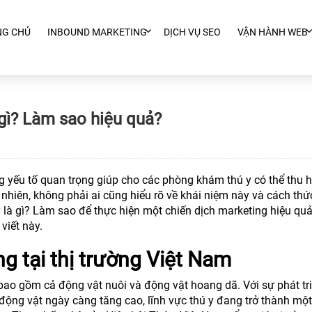
NG CHỦ
INBOUND MARKETING
DỊCH VỤ SEO
VẬN HÀNH WEB
gì? Làm sao hiệu quả?
 yếu tố quan trọng giúp cho các phòng khám thú y có thể thu h
hiên, không phải ai cũng hiểu rõ về khái niệm này và cách thức
là gì? Làm sao để thực hiện một chiến dịch marketing hiệu qu
viết này.
g tại thị trường Việt Nam
bao gồm cả động vật nuôi và động vật hoang dã. Với sự phát tr
ộng vật ngày càng tăng cao, lĩnh vực thú y đang trở thành một