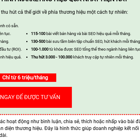
hu hút cả thế giới về phía thương hiệu một cách tự nhiên:
ênh có sẵn.
ên tục.
115-100
bài viết bán hàng và bài SEO hiệu quả mỗi tháng.
 hàng.
130-500
bài sưu tầm biên tập chuẩn SEO, hút khách mỗi tháng
đầu tư (ROI).
100-1.000
từ khóa được SEO tổng thể theo ngành hàng liên tụ
nh hiệu quả.
Thu hút 3.000 - 100.000
khách truy cập tự nhiên mỗi tháng.
Chỉ từ 6 triệu/tháng
 NGAY ĐỂ ĐƯỢC TƯ VẤN
các hoạt động như bình luận, chia sẻ, thích hoặc nhấp vào bài đ
diện thương hiệu. Đây là hình thức giúp doanh nghiệp kết nối
dài.