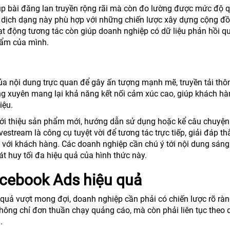
úp bài đăng lan truyền rộng rãi mà còn đo lường được mức độ 
n dịch dạng này phù hợp với những chiến lược xây dựng cộng đ
ạt động tương tác còn giúp doanh nghiệp có dữ liệu phản hồi qu
hẩm của mình.
a nội dung trực quan để gây ấn tượng mạnh mẽ, truyền tải thô
ờng xuyên mang lại khả năng kết nối cảm xúc cao, giúp khách h
iệu.
giới thiệu sản phẩm mới, hướng dẫn sử dụng hoặc kể câu chuyện
estream là công cụ tuyệt vời để tương tác trực tiếp, giải đáp t
với khách hàng. Các doanh nghiệp cần chú ý tới nội dung sáng 
t huy tối đa hiệu quả của hình thức này.
acebook Ads hiệu quả
 quả vượt mong đợi, doanh nghiệp cần phải có chiến lược rõ ràn
hông chỉ đơn thuần chạy quảng cáo, mà còn phải liên tục theo d
.