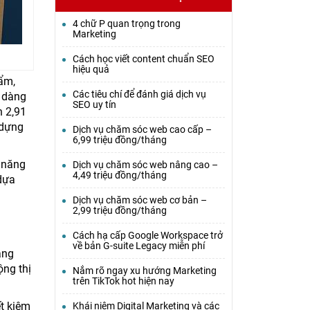
4 chữ P quan trọng trong
Marketing
Cách học viết content chuẩn SEO
hiệu quả
ẩm,
Các tiêu chí để đánh giá dịch vụ
ễ dàng
SEO uy tín
n 2,91
 dựng
Dịch vụ chăm sóc web cao cấp –
6,99 triệu đồng/tháng
ả năng
Dịch vụ chăm sóc web nâng cao –
4,49 triệu đồng/tháng
 dựa
Dịch vụ chăm sóc web cơ bản –
2,99 triệu đồng/tháng
Cách hạ cấp Google Workspace trở
về bản G-suite Legacy miễn phí
ảng
ng thị
Nắm rõ ngay xu hướng Marketing
trên TikTok hot hiện nay
ết kiệm
Khái niệm Digital Marketing và các