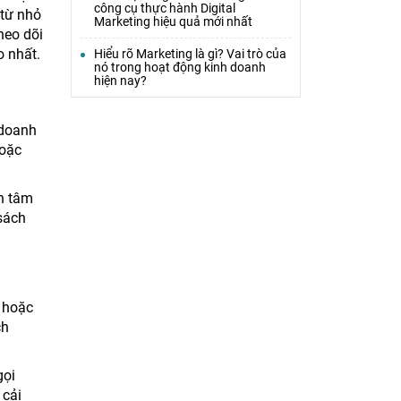
công cụ thực hành Digital
 từ nhỏ
Marketing hiệu quả mới nhất
heo dõi
o nhất.
Hiểu rõ Marketing là gì? Vai trò của
nó trong hoạt động kinh doanh
hiện nay?
 doanh
hoặc
an tâm
sách
 hoặc
ch
gọi
 cải