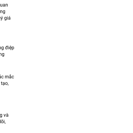
quan
ồng
ý giá
ng điệp
àng
hắc mắc
tạo,
g và
õi,