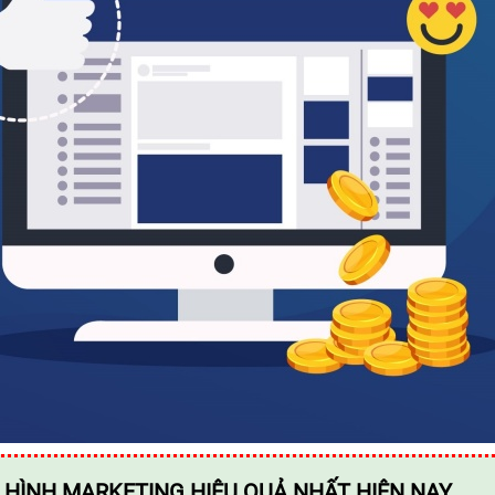
 HÌNH MARKETING HIỆU QUẢ NHẤT HIỆN NAY