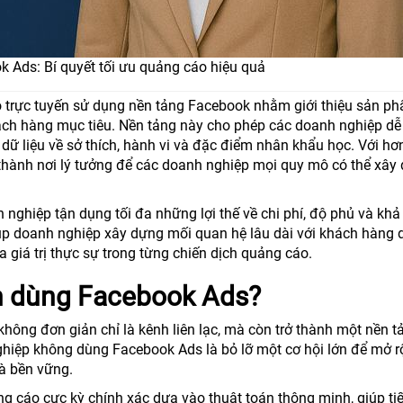
 Ads: Bí quyết tối ưu quảng cáo hiệu quả
 trực tuyến sử dụng nền tảng Facebook nhằm giới thiệu sản ph
hách hàng mục tiêu. Nền tảng này cho phép các doanh nghiệp d
dữ liệu về sở thích, hành vi và đặc điểm nhân khẩu học. Với hơ
 thành nơi lý tưởng để các doanh nghiệp mọi quy mô có thể xây
 nghiệp tận dụng tối đa những lợi thế về chi phí, độ phủ và kh
giúp doanh nghiệp xây dựng mối quan hệ lâu dài với khách hàng
a giá trị thực sự trong từng chiến dịch quảng cáo.
n dùng Facebook Ads?
hông đơn giản chỉ là kênh liên lạc, mà còn trở thành một nền t
iệp không dùng Facebook Ads là bỏ lỡ một cơ hội lớn để mở rộ
à bền vững.
g cáo cực kỳ chính xác dựa vào thuật toán thông minh, giúp ti