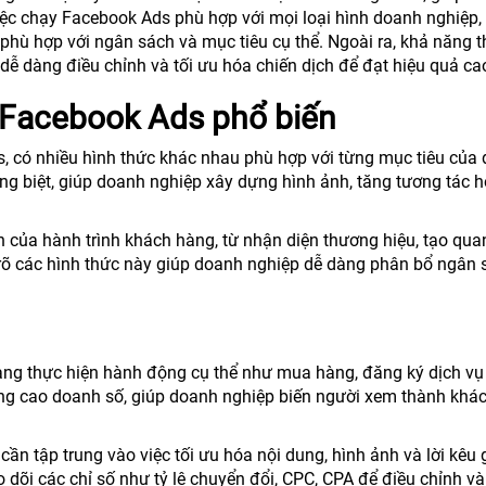
 việc chạy Facebook Ads phù hợp với mọi loại hình doanh nghiệp,
h phù hợp với ngân sách và mục tiêu cụ thể. Ngoài ra, khả năng t
dễ dàng điều chỉnh và tối ưu hóa chiến dịch để đạt hiệu quả ca
 Facebook Ads phổ biến
s, có nhiều hình thức khác nhau phù hợp với từng mục tiêu của
iêng biệt, giúp doanh nghiệp xây dựng hình ảnh, tăng tương tác 
 của hành trình khách hàng, từ nhận diện thương hiệu, tạo qu
rõ các hình thức này giúp doanh nghiệp dễ dàng phân bổ ngân 
ng thực hiện hành động cụ thể như mua hàng, đăng ký dịch vụ
nâng cao doanh số, giúp doanh nghiệp biến người xem thành khá
cần tập trung vào việc tối ưu hóa nội dung, hình ảnh và lời kêu 
dõi các chỉ số như tỷ lệ chuyển đổi, CPC, CPA để điều chỉnh và