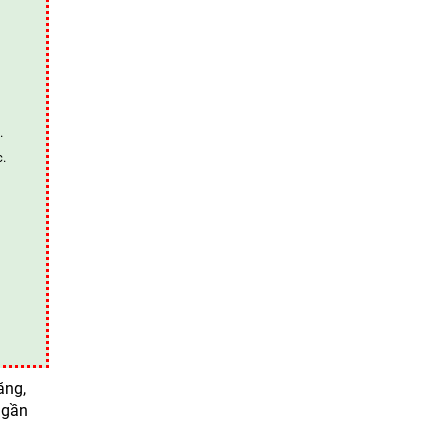
.
c.
ăng,
 gần