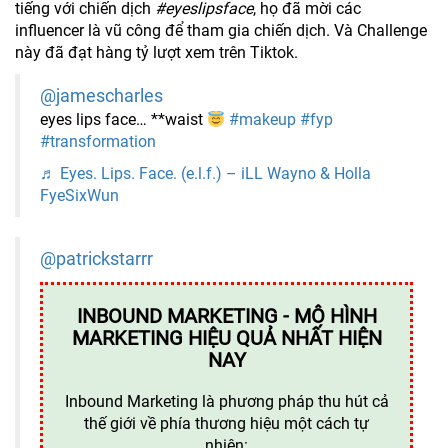
tiếng với chiến dịch
#eyeslipsface
, họ đã mời các
influencer là vũ công để tham gia chiến dịch. Và Challenge
này đã đạt hàng tỷ lượt xem trên Tiktok.
@jamescharles
eyes lips face… **waist
#makeup
#fyp
#transformation
♬ Eyes. Lips. Face. (e.l.f.) – iLL Wayno & Holla
FyeSixWun
@patrickstarrr
INBOUND MARKETING - MÔ HÌNH
MARKETING HIỆU QUẢ NHẤT HIỆN
NAY
Inbound Marketing là phương pháp thu hút cả
thế giới về phía thương hiệu một cách tự
nhiên: