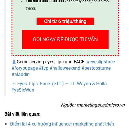
Thu hút 3.000 - 100.000
khách truy cập tự nhiên mỗi
tháng.
Chỉ từ 6 triệu/tháng
GỌI NGAY ĐỂ ĐƯỢC TƯ VẤN
Genie serving eyes, lips and FACE!
#eyeslipsface
#foryoupage
#fyp
#halloweekend
#bestcostume
#aladdin
♬ Eyes. Lips. Face. (e.l.f.) – iLL Wayno & Holla
FyeSixWun
Nguồn: marketingai.admicro.vn
Bài viết liên quan:
Điểm lại 4 xu hướng influencer marketing phát triển